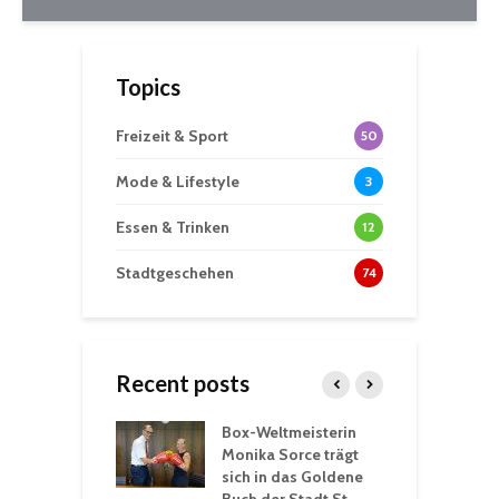
Topics
Freizeit & Sport
50
Mode & Lifestyle
3
Essen & Trinken
12
Stadtgeschehen
74
Recent posts
Box-Weltmeisterin
F
gewöhnliche
Monika Sorce trägt
b
rerlebnisse in
sich in das Goldene
z