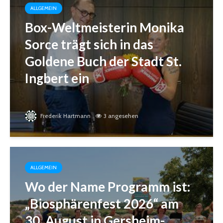
ALLGEMEIN
Box-Weltmeisterin Monika
Sorce trägt sich in das
Goldene Buch der Stadt St.
Ingbert ein
Frederik Hartmann
3 angesehen
ALLGEMEIN
Wo der Name Programm ist:
„Biosphärenfest 2026“ am
30. August in Gersheim-