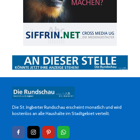
Die St. Ingberter Rundschau erscheint monatlich und wird
kostenlos an alle Haushalte im Stadtgebiet verteilt.