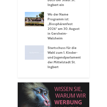
adthalle St.
Buch der Stadt St.
J
t
Ingbert ein
S
 Sommerhitze:
Wo der Name
w
St. Ingbert sorgt
Programm ist:
b
n Winter vor
„Biosphärenfest
2026“ am 30. August
O
rakademie der
in Gersheim-
„
hären-VHS St.
Walsheim
t: Ein Rückblick
eative
Startschuss für die
erwochen
Wahl zum 1. Kinder-
und Jugendparlament
der Mittelstadt St.
Ingbert