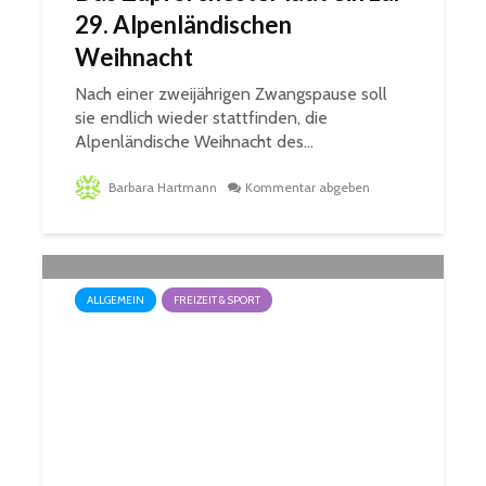
29. Alpenländischen
Weihnacht
Nach einer zweijährigen Zwangspause soll
sie endlich wieder stattfinden, die
Alpenländische Weihnacht des...
Barbara Hartmann
Kommentar abgeben
ALLGEMEIN
FREIZEIT & SPORT
Kinderkino vor Ort: Filmreise
durch die Stadtteile von St.
Ingbert