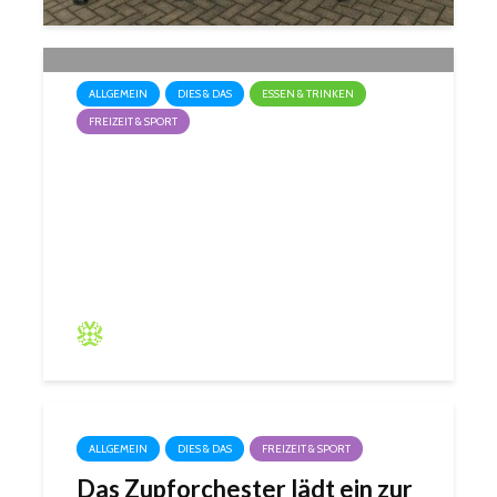
ALLGEMEIN
DIES & DAS
ESSEN & TRINKEN
FREIZEIT & SPORT
Beliebter Gourmet-Markt in
der Alten Schmelz
Barbara Hartmann
ALLGEMEIN
DIES & DAS
FREIZEIT & SPORT
Das Zupforchester lädt ein zur