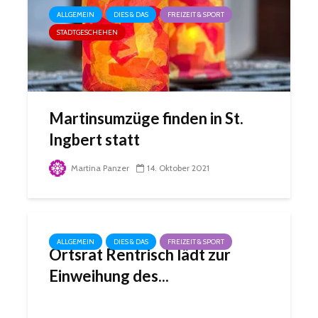
ALLGEMEIN
DIES & DAS
FREIZEIT & SPORT
STADTGESCHEHEN
Martinsumzüge finden in St.
Ingbert statt
Martina Panzer
14. Oktober 2021
ALLGEMEIN
DIES & DAS
FREIZEIT & SPORT
Ortsrat Rentrisch lädt zur
Einweihung des...