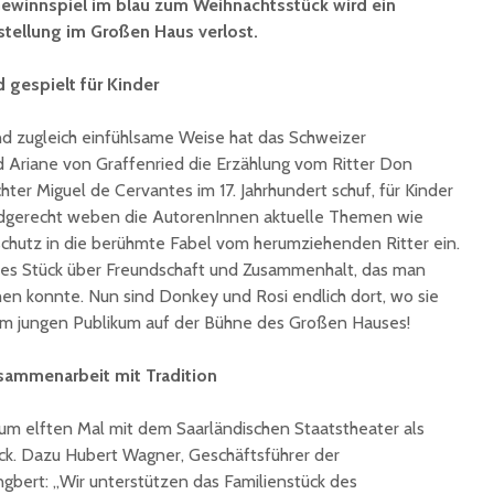
ewinnspiel im blau zum Weihnachtsstück wird ein
unterzeichnet
Konzert 
rstellung im Großen Haus verlost.
90 Jahre
mit „ARL
Registrierkasse bei
Martin L
d gespielt für Kinder
Eisen Quirin: Ein Stück
in St.Ing
St. Ingberter
und zugleich einfühlsame Weise hat das Schweizer
Handelsgeschichte
feiert
d Ariane von Graffenried die Erzählung vom Ritter Don
chter Miguel de Cervantes im 17. Jahrhundert schuf, für Kinder
indgerecht weben die AutorenInnen aktuelle Themen wie
schutz in die berühmte Fabel vom herumziehenden Ritter ein.
des Stück über Freundschaft und Zusammenhalt, das man
hen konnte. Nun sind Donkey und Rosi endlich dort, wo sie
rem jungen Publikum auf der Bühne des Großen Hauses!
sammenarbeit mit Tradition
zum elften Mal mit dem Saarländischen Staatstheater als
k. Dazu Hubert Wagner, Geschäftsführer der
ngbert: „Wir unterstützen das Familienstück des