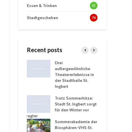
Essen & Trinken
12
Stadtgeschehen
74
Recent posts
tzt
Drei
His
erien für
außergewöhnliche
Eri
eiche
Theatererlebnisse in
dem
ngen an
der Stadthalle St.
Kar
Ingbert
Sta
üb
rgärten verschärfen
Trotz Sommerhitze:
und
Stadt St. Ingbert sorgt
Tot
robleme –
für den Winter vor
exp
igkeitsbeauftragter
Ing
 konsequente
Sommerakademie der
für
ung
Biosphären-VHS St.
Ge