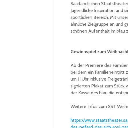
Saarländischen Staatstheater
Jugendliche Inspiration und s
sportlichen Bereich. Mit unse
ähnliche Zielgruppe an und g
schönen Aufenthalt im blau z
Gewinnspiel zum Weihnach
Ab der Premiere des Familien
bei dem ein Familieneintritt
um 11 Uhr inklusive Freigetr
signierten Plakat zum Stück 
der Kasse des blau die ents
Weitere Infos zum SST Weihna
https://www.staatstheater.sa
das-peferd-das-sich-rosi-na