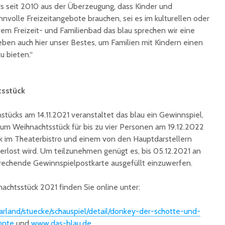
s seit 2010 aus der Überzeugung, dass Kinder und
innvolle Freizeitangebote brauchen, sei es im kulturellen oder
rem Freizeit- und Familienbad das blau sprechen wir eine
eben auch hier unser Bestes, um Familien mit Kindern einen
u bieten.“
tsstück
stücks am 14.11.2021 veranstaltet das blau ein Gewinnspiel,
 zum Weihnachtsstück für bis zu vier Personen am 19.12.2022
änk im Theaterbistro und einem von den Hauptdarstellern
verlost wird. Um teilzunehmen genügt es, bis 05.12.2021 an
prechende Gewinnspielpostkarte ausgefüllt einzuwerfen.
chtsstück 2021 finden Sie online unter:
arland/stuecke/schauspiel/detail/donkey-der-schotte-und-
nnte
und
www.das-blau.de
.