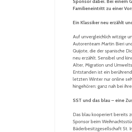
Sponsor dabei. Bei einem G
Familieneintritt zu einer Vo
Ein Klassiker neu erzählt un
Auf unvergleichlich witzige 
Autorenteam Martin Bieri un
Quijote, die der spanische Di
neu erzählt. Sensibel und k
Alter, Migration und Umwelt
Entstanden ist ein berühren
letzten Winter nur online se
hingehören: ganz nah bei ih
SST und das blau – eine Zu
Das blau kooperiert bereits 
Sponsor beim Weihnachtsstüc
Bäderbesitzgesellschaft St. I