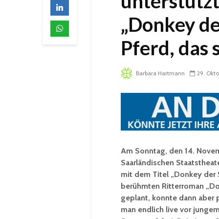
unterstütz
„Donkey de
Pferd, das 
Barbara Hartmann
29. Okto
Am Sonntag, den 14. Novemb
Saarländischen Staatstheat
mit dem Titel „Donkey der 
berühmten Ritterroman „Don
geplant, konnte dann aber 
man endlich live vor jungem