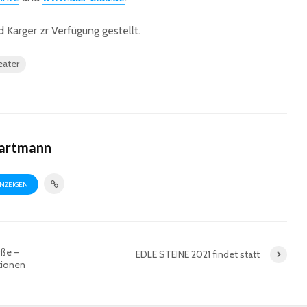
 Karger zr Verfügung gestellt.
eater
Hartmann
ANZEIGEN
aße –
EDLE STEINE 2021 findet statt
tionen