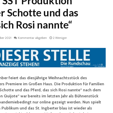
t SST Produktion
r Schotte und das
sich Rosi nannte“
ber 2021
Kommentar abgeben
2 Weniger
Historische
Stadt nu
Erinnerungsstücke aus
Sommerf
dem Nachlass von Dr.
umfangr
Karl Martin an die
Sanieru
Stadt St. Ingbert
Schulen
er feiert das diesjährige Weihnachtsstück des
übergeben
ers Premiere im Großen Haus. Die Produktion für Familien
Schotte
Total Normal
Klima- 
Schotte und das Pferd, das sich Rosi nannte“ nach dem
expandiert in St.
Umweltp
 Quijote“ war bereits im letzten Jahr als Bühnenstück
Ingbert: Mietvertrag
Nachhalt
pandemiebedingt nur online gezeigt werden. Nun spielt
für ehemaliges H&M-
fordert
 Publikum und das St. Ingberter blau ist wieder als
Gebäude
Begrün