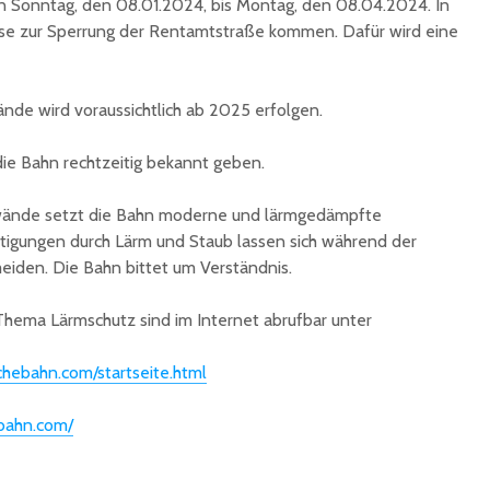
on Sonntag, den 08.01.2024, bis Montag, den 08.04.2024. In
unterzeichnet
Konzert 
ise zur Sperrung der Rentamtstraße kommen. Dafür wird eine
90 Jahre
mit „ARL
Registrierkasse bei
Martin L
Eisen Quirin: Ein Stück
in St.Ing
nde wird voraussichtlich ab 2025 erfolgen.
St. Ingberter
Handelsgeschichte
feiert
ie Bahn rechtzeitig bekannt geben.
wände setzt die Bahn moderne und lärmgedämpfte
htigungen durch Lärm und Staub lassen sich während der
meiden. Die Bahn bittet um Verständnis.
hema Lärmschutz sind im Internet abrufbar unter
chebahn.com/startseite.html
ebahn.com/