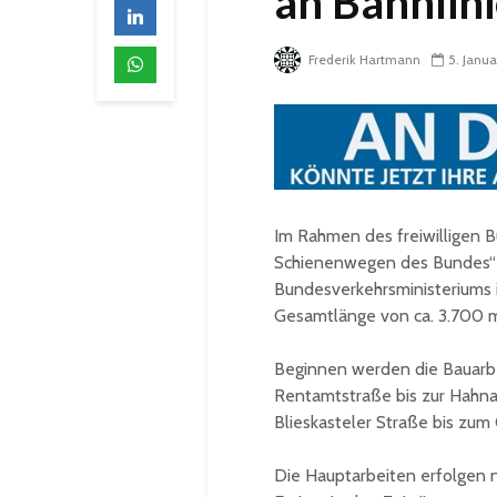
an Bahnlini
Frederik Hartmann
5. Janu
Im Rahmen des freiwilligen
Schienenwegen des Bundes“ e
Bundesverkehrsministeriums 
Gesamtlänge von ca. 3.700 
Beginnen werden die Bauarbe
Rentamtstraße bis zur Hahna
Blieskasteler Straße bis zum
Die Hauptarbeiten erfolgen n