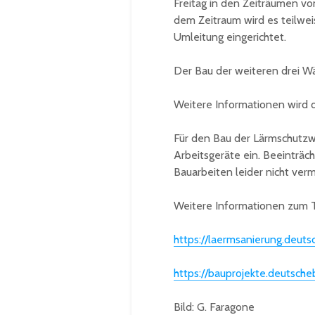
Freitag in den Zeiträumen v
dem Zeitraum wird es teilwe
Umleitung eingerichtet.
Der Bau der weiteren drei Wä
Weitere Informationen wird d
Für den Bau der Lärmschutz
Arbeitsgeräte ein. Beeinträc
Bauarbeiten leider nicht ver
Weitere Informationen zum T
https://laermsanierung.deuts
https://bauprojekte.deutsch
Bild: G. Faragone