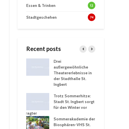
Essen & Trinken
12
Stadtgeschehen
74
Recent posts
tzt
Drei
His
erien für
außergewöhnliche
Eri
eiche
Theatererlebnisse in
dem
ngen an
der Stadthalle St.
Kar
Ingbert
Sta
üb
rgärten verschärfen
Trotz Sommerhitze:
und
Stadt St. Ingbert sorgt
Tot
robleme –
für den Winter vor
exp
igkeitsbeauftragter
Ing
 konsequente
Sommerakademie der
für
ung
Biosphären-VHS St.
Ge