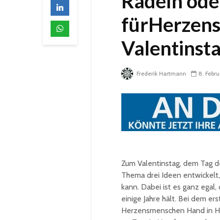
Radeln ode
fürHerzen
Valentinst
Frederik Hartmann
8. Febr
Zum Valentinstag, dem Tag de
Thema drei Ideen entwickelt,
kann. Dabei ist es ganz egal, 
einige Jahre hält. Bei dem e
Herzensmenschen Hand in H