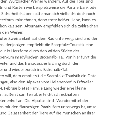
 den Würzbacher Weiher wandern. Auf der Tour sind
unterzeichnet
Konzert 
ln und Rasten wie beispielsweise die Partnerbank oder
90 Jahre
mit „ARL
Sicherheitshalber sollte man sich vielleicht doch noch
Registrierkasse bei
Martin L
Herzform, mitnehmen, denn trotz heißer Liebe, kann es
Eisen Quirin: Ein Stück
in St.Ing
ön kalt sein. Alternativ empfehlen sich die zahlreichen
St. Ingberter
m den Weiher.
Handelsgeschichte
feiert
rauter Zweisamkeit auf dem Rad unterwegs sind und den
n, denjenigen empfiehlt die Saarpfalz-Touristik eine
tour in Herzform durch den wilden Süden der
penkum im idyllischen Bickenalb-Tal. Von hier führt die
weiler und das französische Erching durch den
r und wieder zurück ins Bickenalb-Tal.
n will, dem empfiehlt die Saarpfalz-Touristik ein Date
sgau, also den Alpakas vom Helenenhof in Erfweiler-
. Februar bietet Familie Lang wieder eine kleine
, äußerst sanften aber leicht schreckhaften
enenhof an. Die Alpakas sind „Wundermittel der
man mit den flauschigen Paarhufern unterwegs ist, umso
 und Gelassenheit der Tiere auf die Menschen an ihrer