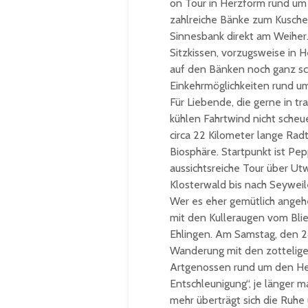
on Tour in Herzform rund um
zahlreiche Bänke zum Kusche
Sinnesbank direkt am Weiher. 
Sitzkissen, vorzugsweise in 
auf den Bänken noch ganz sch
Einkehrmöglichkeiten rund u
Für Liebende, die gerne in t
kühlen Fahrtwind nicht scheue
circa 22 Kilometer lange Rad
Biosphäre. Startpunkt ist Pep
aussichtsreiche Tour über Ut
Klosterwald bis nach Seyweile
Wer es eher gemütlich angehe
mit den Kulleraugen vom Blie
Ehlingen. Am Samstag, den 24
Wanderung mit den zotteligen
Artgenossen rund um den Hel
Entschleunigung“, je länger 
mehr überträgt sich die Ruhe