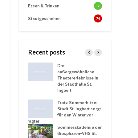
Essen & Trinken
12
Stadtgeschehen
74
Recent posts
tzt
Drei
His
erien für
außergewöhnliche
Eri
eiche
Theatererlebnisse in
dem
ngen an
der Stadthalle St.
Kar
Ingbert
Sta
üb
rgärten verschärfen
Trotz Sommerhitze:
und
Stadt St. Ingbert sorgt
Tot
robleme –
für den Winter vor
exp
igkeitsbeauftragter
Ing
 konsequente
Sommerakademie der
für
ung
Biosphären-VHS St.
Ge