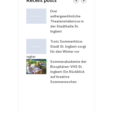
Recent posts
nutzt
Drei
H
rferien für
außergewöhnliche
E
greiche
Theatererlebnisse in
d
rungen an
der Stadthalle St.
K
en
Ingbert
S
ü
ergärten verschärfen
Trotz Sommerhitze:
- und
Stadt St. Ingbert sorgt
T
tprobleme –
für den Winter vor
e
ltigkeitsbeauftragter
I
rt konsequente
Sommerakademie der
f
nung
Biosphären-VHS St.
G
Ingbert: Ein Rückblick
u
t „Irish Folk“
auf kreative
RLE“ in der Prot.
Sommerwochen
9
 Luther Kirche
R
Ingbert
E
S
H
f