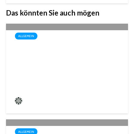
Das könnten Sie auch mögen
ALLGEMEIN
Drei außergewöhnliche
Theatererlebnisse in der
Stadthalle St. Ingbert
Frederik Hartmann
3 angesehen
ALLGEMEIN