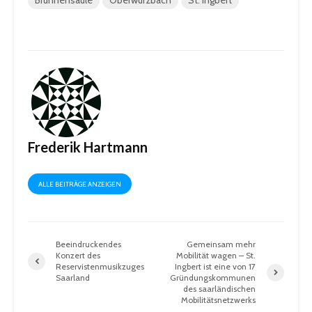
Brunnensäule
Oberwürzbach
St. Ingbert
Frederik Hartmann
ALLE BEITRÄGE ANZEIGEN
Beeindruckendes
Gemeinsam mehr
Konzert des
Mobilität wagen – St.
Reservistenmusikzuges
Ingbert ist eine von 17
Saarland
Gründungskommunen
des saarländischen
Mobilitätsnetzwerks