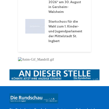
2026“ am 30. August
O
rakademie der
in Gersheim-
„
hären-VHS St.
Walsheim
t: Ein Rückblick
eative
Startschuss für die
erwochen
Wahl zum 1. Kinder-
und Jugendparlament
der Mittelstadt St.
Ingbert