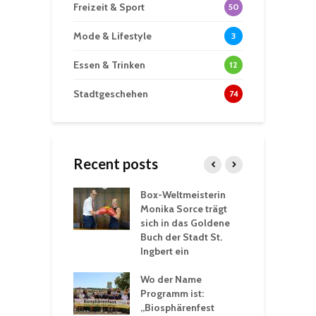
Freizeit & Sport
50
Mode & Lifestyle
3
Essen & Trinken
12
Stadtgeschehen
74
Recent posts
Box-Weltmeisterin
F
gewöhnliche
Monika Sorce trägt
b
rerlebnisse in
sich in das Goldene
z
adthalle St.
Buch der Stadt St.
J
t
Ingbert ein
S
 Sommerhitze:
Wo der Name
w
St. Ingbert sorgt
Programm ist:
b
n Winter vor
„Biosphärenfest