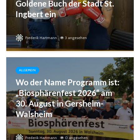
Goldene Buch der Stadt St.
Ingbert ein
Frederik Hartmann
3 angesehen
ALLGEMEIN
Wo der Name Programm ist:
„Biosphärenfest 2026“ am
30. August in Gersheim-
Walsheim
Frederik Hartmann
0 angesehen