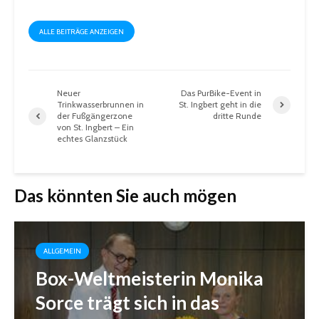
ALLE BEITRÄGE ANZEIGEN
Neuer
Das PurBike-Event in
Trinkwasserbrunnen in
St. Ingbert geht in die
der Fußgängerzone
dritte Runde
von St. Ingbert – Ein
echtes Glanzstück
Das könnten Sie auch mögen
ALLGEMEIN
Box-Weltmeisterin Monika
Sorce trägt sich in das