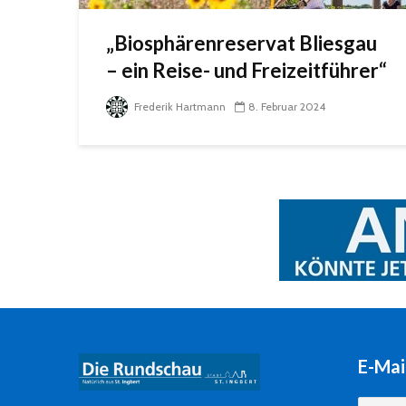
„Biosphärenreservat Bliesgau
– ein Reise- und Freizeitführer“
Frederik Hartmann
8. Februar 2024
E-Mai