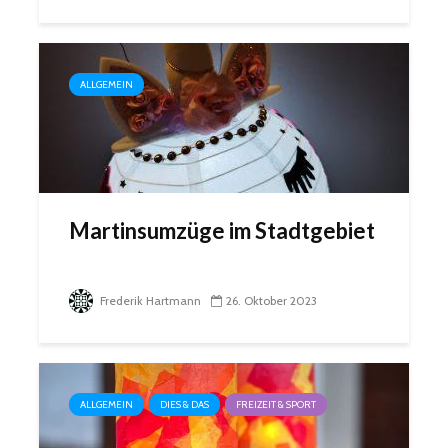
ALLGEMEIN
Martinsumzüge im Stadtgebiet
Frederik Hartmann
26. Oktober 2023
ALLGEMEIN
DIES & DAS
FREIZEIT & SPORT