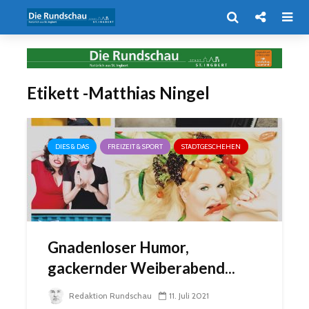
Etikett -Matthias Ningel
DIES & DAS
FREIZEIT & SPORT
STADTGESCHEHEN
Gnadenloser Humor,
gackernder Weiberabend...
Redaktion Rundschau
11. Juli 2021