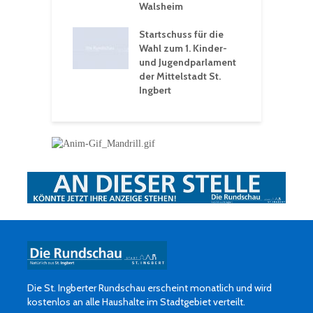
hären-VHS St.
Walsheim
t: Ein Rückblick
eative
Startschuss für die
erwochen
Wahl zum 1. Kinder-
und Jugendparlament
der Mittelstadt St.
Ingbert
Die St. Ingberter Rundschau erscheint monatlich und wird
kostenlos an alle Haushalte im Stadtgebiet verteilt.