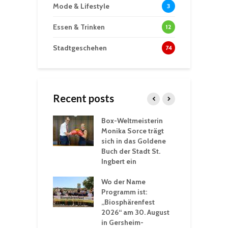
Mode & Lifestyle
3
Essen & Trinken
12
Stadtgeschehen
74
Recent posts
Box-Weltmeisterin
F
gewöhnliche
Monika Sorce trägt
b
rerlebnisse in
sich in das Goldene
z
adthalle St.
Buch der Stadt St.
J
t
Ingbert ein
S
 Sommerhitze:
Wo der Name
w
St. Ingbert sorgt
Programm ist:
b
n Winter vor
„Biosphärenfest
2026“ am 30. August
O
rakademie der
in Gersheim-
„