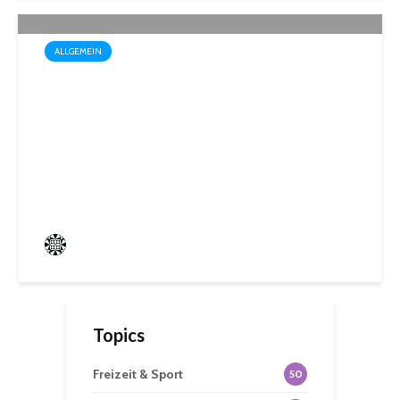
ALLGEMEIN
Startschuss für die Wahl zum
1. Kinder- und
Jugendparlament der
Mittelstadt St. Ingbert
Frederik Hartmann
0 angesehen
Topics
Freizeit & Sport
50