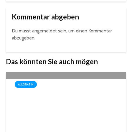
Kommentar abgeben
Du musst
angemeldet
sein, um einen Kommentar
abzugeben.
Das könnten Sie auch mögen
ALLGEMEIN
Box-Weltmeisterin Monika
Sorce trägt sich in das
Goldene Buch der Stadt St.
Ingbert ein