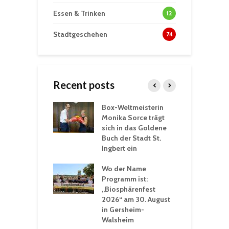
Essen & Trinken
12
Stadtgeschehen
74
Recent posts
Box-Weltmeisterin
F
gewöhnliche
Monika Sorce trägt
b
rerlebnisse in
sich in das Goldene
z
adthalle St.
Buch der Stadt St.
J
t
Ingbert ein
S
 Sommerhitze:
Wo der Name
w
St. Ingbert sorgt
Programm ist:
b
n Winter vor
„Biosphärenfest
2026“ am 30. August
O
rakademie der
in Gersheim-
„
hären-VHS St.
Walsheim