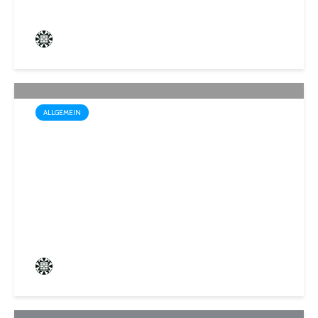
Frederik Hartmann
3 angesehen
ALLGEMEIN
Wo der Name Programm ist:
„Biosphärenfest 2026“ am
30. August in Gersheim-
Walsheim
Frederik Hartmann
0 angesehen