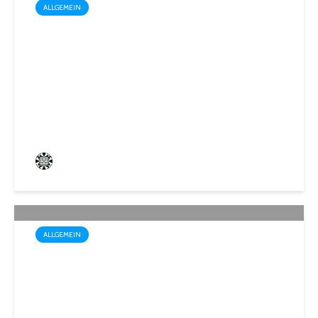
ALLGEMEIN
Box-Weltmeisterin Monika
Sorce trägt sich in das
Goldene Buch der Stadt St.
Ingbert ein
Frederik Hartmann
3 angesehen
ALLGEMEIN
Wo der Name Programm ist:
„Biosphärenfest 2026“ am
30. August in Gersheim-