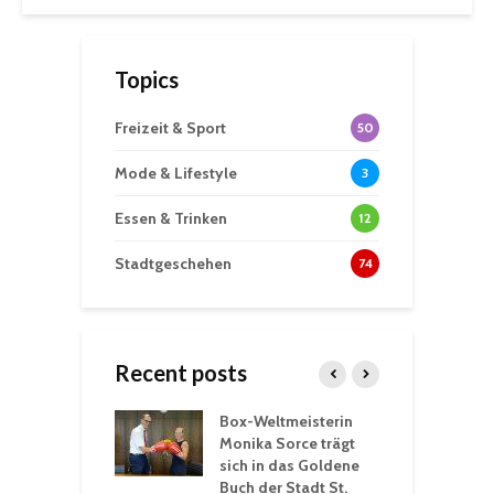
Topics
Freizeit & Sport
50
Mode & Lifestyle
3
Essen & Trinken
12
Stadtgeschehen
74
Recent posts
Box-Weltmeisterin
F
gewöhnliche
Monika Sorce trägt
b
rerlebnisse in
sich in das Goldene
z
adthalle St.
Buch der Stadt St.
J