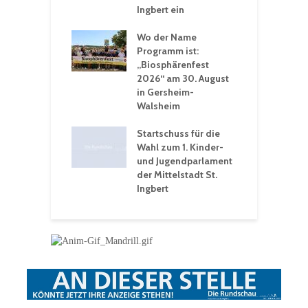
t
Ingbert ein
S
 Sommerhitze:
Wo der Name
w
St. Ingbert sorgt
Programm ist:
b
n Winter vor
„Biosphärenfest
2026“ am 30. August
O
rakademie der
in Gersheim-
„
hären-VHS St.
Walsheim
t: Ein Rückblick
eative
Startschuss für die
erwochen
Wahl zum 1. Kinder-
und Jugendparlament
der Mittelstadt St.
Ingbert