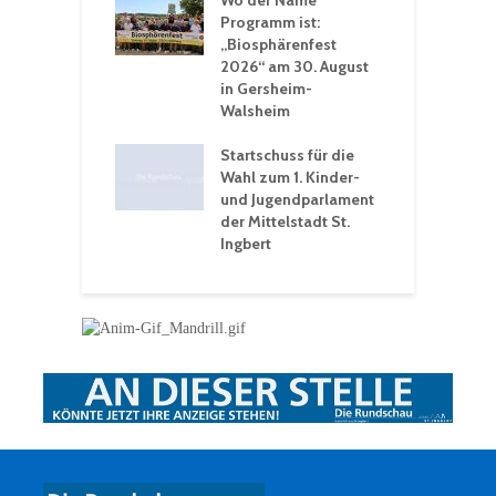
 Sommerhitze:
Wo der Name
w
St. Ingbert sorgt
Programm ist:
b
n Winter vor
„Biosphärenfest
2026“ am 30. August
O
rakademie der
in Gersheim-
„
hären-VHS St.
Walsheim
t: Ein Rückblick
eative
Startschuss für die
erwochen
Wahl zum 1. Kinder-
und Jugendparlament
der Mittelstadt St.
Ingbert