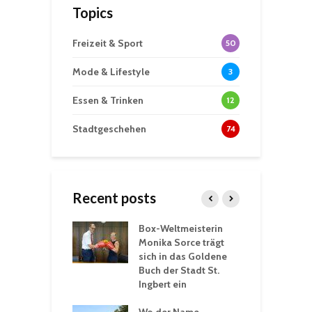
Topics
Freizeit & Sport
50
Mode & Lifestyle
3
Essen & Trinken
12
Stadtgeschehen
74
Recent posts
Box-Weltmeisterin
F
gewöhnliche
Monika Sorce trägt
b
rerlebnisse in
sich in das Goldene
z
adthalle St.
Buch der Stadt St.
J
t
Ingbert ein
S