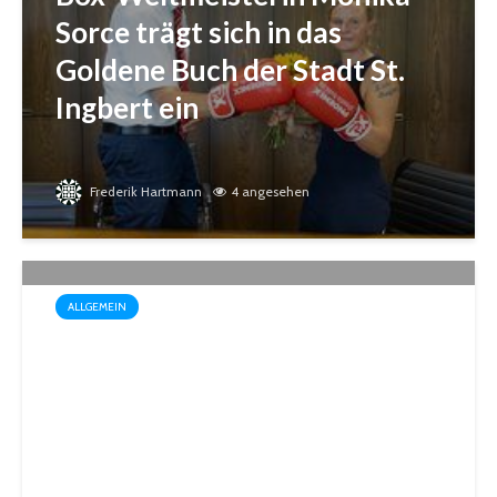
Sorce trägt sich in das
Goldene Buch der Stadt St.
Ingbert ein
Frederik Hartmann
4 angesehen
ALLGEMEIN
Wo der Name Programm ist:
„Biosphärenfest 2026“ am
30. August in Gersheim-
Walsheim