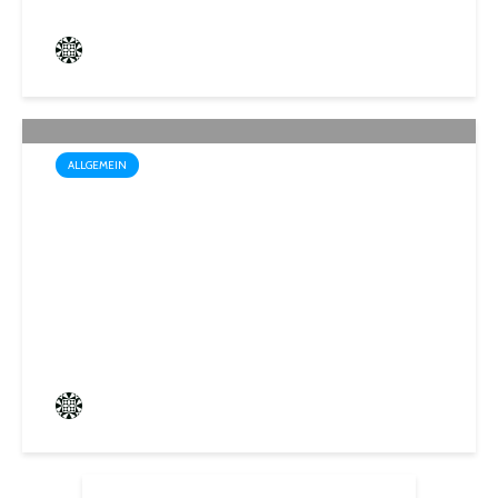
Frederik Hartmann
1 angesehen
ALLGEMEIN
Startschuss für die Wahl zum
1. Kinder- und
Jugendparlament der
Mittelstadt St. Ingbert
Frederik Hartmann
0 angesehen