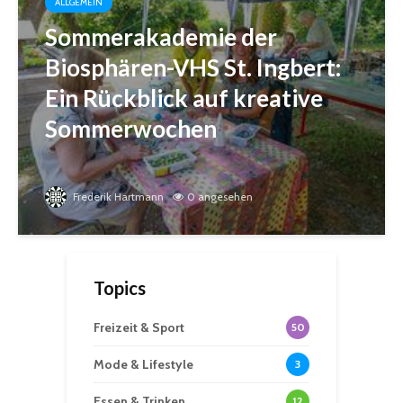
ALLGEMEIN
Sommerakademie der
Biosphären-VHS St. Ingbert:
Ein Rückblick auf kreative
Sommerwochen
Frederik Hartmann
0 angesehen
Topics
Freizeit & Sport
50
Mode & Lifestyle
3
Essen & Trinken
12