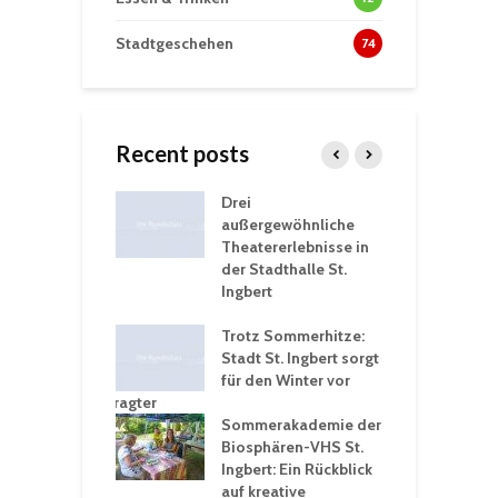
Stadtgeschehen
74
Recent posts
nutzt
Drei
H
rferien für
außergewöhnliche
E
greiche
Theatererlebnisse in
d
rungen an
der Stadthalle St.
K
en
Ingbert
S
ü
ergärten verschärfen
Trotz Sommerhitze:
- und
Stadt St. Ingbert sorgt
T
tprobleme –
für den Winter vor
e
ltigkeitsbeauftragter
I
rt konsequente
Sommerakademie der
f
nung
Biosphären-VHS St.
G
Ingbert: Ein Rückblick
u
t „Irish Folk“
auf kreative