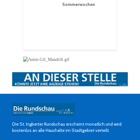
RLE“ in der Prot.
Sommerwochen
9
 Luther Kirche
R
Ingbert
E
S
H
f
Die St. Ingberter Rundschau erscheint monatlich und wird
kostenlos an alle Haushalte im Stadtgebiet verteilt.