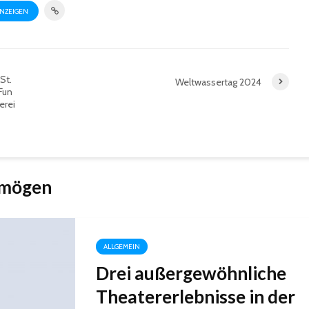
ANZEIGEN
St.
Weltwassertag 2024
 Fun
erei
 mögen
ALLGEMEIN
Drei außergewöhnliche
Theatererlebnisse in der