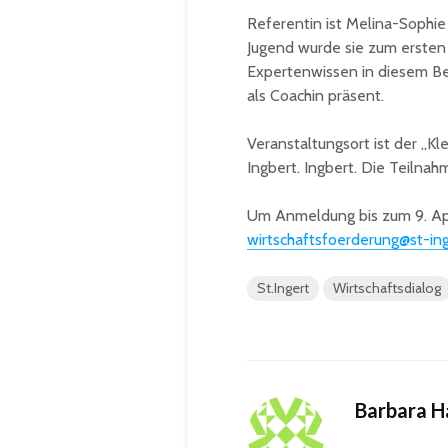
Referentin ist Melina-Sophie 
Jugend wurde sie zum ersten M
Expertenwissen in diesem Bere
als Coachin präsent.
Veranstaltungsort ist der „Kle
Ingbert. Ingbert. Die Teilnah
Um Anmeldung bis zum 9. Apri
wirtschaftsfoerderung@st-in
St.Ingert
Wirtschaftsdialog
Barbara 