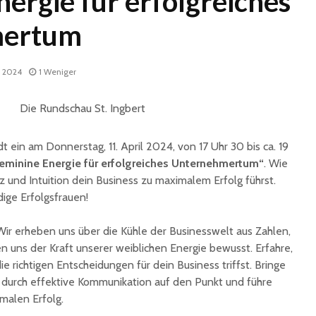
ergie für erfolgreiches
mertum
z 2024
1 Weniger
dt ein am Donnerstag, 11. April 2024, von 17 Uhr 30 bis ca. 19
Historische
Stadt nu
eminine Energie für erfolgreiches Unternehmertum“
. Wie
Erinnerungsstücke aus
Sommerf
dem Nachlass von Dr.
umfangr
z und Intuition dein Business zu maximalem Erfolg führst.
Karl Martin an die
Sanieru
ige Erfolgsfrauen!
Stadt St. Ingbert
Schulen
übergeben
Wir erheben uns über die Kühle der Businesswelt aus Zahlen,
Schotte
uns der Kraft unserer weiblichen Energie bewusst. Erfahre,
Total Normal
Klima- 
expandiert in St.
Umweltp
ie richtigen Entscheidungen für dein Business triffst. Bringe
Ingbert: Mietvertrag
Nachhalt
 durch effektive Kommunikation auf den Punkt und führe
für ehemaliges H&M-
fordert
alen Erfolg.
Gebäude
Begrün