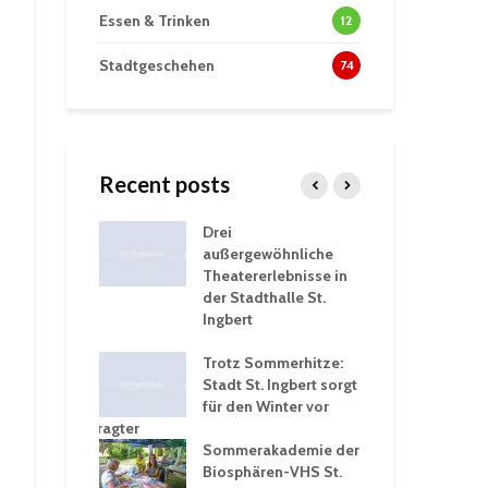
Essen & Trinken
12
Stadtgeschehen
74
Recent posts
tzt
Drei
His
erien für
außergewöhnliche
Eri
eiche
Theatererlebnisse in
dem
ngen an
der Stadthalle St.
Kar
Ingbert
Sta
üb
rgärten verschärfen
Trotz Sommerhitze:
und
Stadt St. Ingbert sorgt
Tot
robleme –
für den Winter vor
exp
igkeitsbeauftragter
Ing
 konsequente
Sommerakademie der
für
ung
Biosphären-VHS St.
Ge