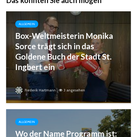
Das könnten Sie auch mögen
ALLGEMEIN
Box-Weltmeisterin Monika
Sorce trägt sich in das
Goldene Buch der Stadt St.
Ingbert ein
Frederik Hartmann
3 angesehen
ALLGEMEIN
Wo der Name Programm ist: