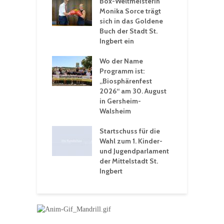
Box-Weltmeisterin
F
gewöhnliche
Monika Sorce trägt
b
rerlebnisse in
sich in das Goldene
z
adthalle St.
Buch der Stadt St.
J
t
Ingbert ein
S
 Sommerhitze:
Wo der Name
w
St. Ingbert sorgt
Programm ist:
b
n Winter vor
„Biosphärenfest
2026“ am 30. August
O
rakademie der
in Gersheim-
„
hären-VHS St.
Walsheim
t: Ein Rückblick
eative
Startschuss für die
erwochen
Wahl zum 1. Kinder-
und Jugendparlament
der Mittelstadt St.
Ingbert