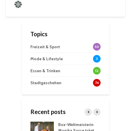
Frederik Hartmann
0 angesehen
Topics
Freizeit & Sport
50
Mode & Lifestyle
3
Essen & Trinken
12
Stadtgeschehen
74
Recent posts
Box-Weltmeisterin
F
gewöhnliche
Monika Sorce trägt
b