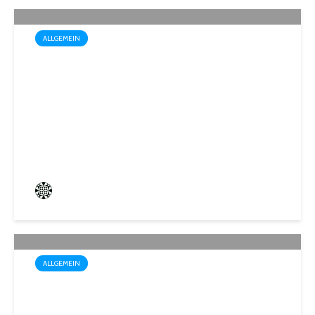
ALLGEMEIN
Box-Weltmeisterin Monika
Sorce trägt sich in das
Goldene Buch der Stadt St.
Ingbert ein
Frederik Hartmann
4 angesehen
ALLGEMEIN
Wo der Name Programm ist:
„Biosphärenfest 2026“ am