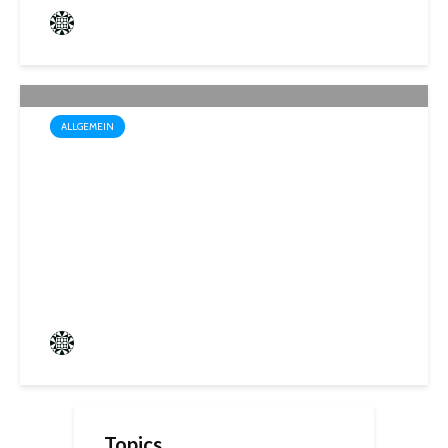
Frederik Hartmann
1 angesehen
ALLGEMEIN
Startschuss für die Wahl zum
1. Kinder- und
Jugendparlament der
Mittelstadt St. Ingbert
Frederik Hartmann
0 angesehen
Topics