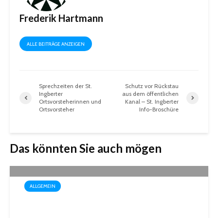
Frederik Hartmann
ALLE BEITRÄGE ANZEIGEN
Sprechzeiten der St.
Schutz vor Rückstau
Ingberter
aus dem öffentlichen
Ortsvorsteherinnen und
Kanal – St. Ingberter
Ortsvorsteher
Info-Broschüre
Das könnten Sie auch mögen
ALLGEMEIN
Box-Weltmeisterin Monika