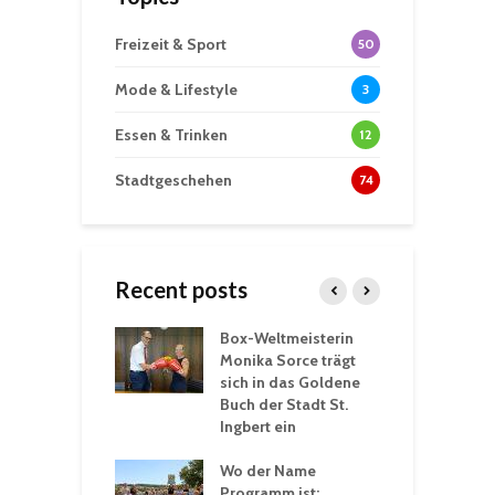
Freizeit & Sport
50
Mode & Lifestyle
3
Essen & Trinken
12
Stadtgeschehen
74
Recent posts
Box-Weltmeisterin
F
gewöhnliche
Monika Sorce trägt
b
rerlebnisse in
sich in das Goldene
z
adthalle St.
Buch der Stadt St.
J
t
Ingbert ein
S
 Sommerhitze:
Wo der Name
w
St. Ingbert sorgt
Programm ist:
b