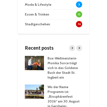
Mode & Lifestyle
3
Essen & Trinken
12
Stadtgeschehen
74
Recent posts
Box-Weltmeisterin
F
gewöhnliche
Monika Sorce trägt
b
rerlebnisse in
sich in das Goldene
z
adthalle St.
Buch der Stadt St.
J
t
Ingbert ein
S
 Sommerhitze:
Wo der Name
w
St. Ingbert sorgt
Programm ist:
b
n Winter vor
„Biosphärenfest
2026“ am 30. August
O
rakademie der
in Gersheim-
„