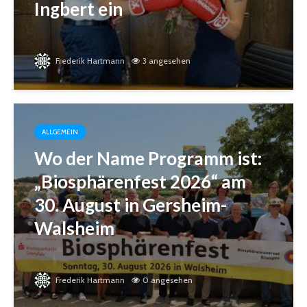
Ingbert ein
Frederik Hartmann
3 angesehen
ALLGEMEIN
Wo der Name Programm ist:
„Biosphärenfest 2026“ am
30. August in Gersheim-
Walsheim
Frederik Hartmann
0 angesehen