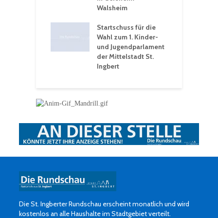
hären-VHS St.
Walsheim
t: Ein Rückblick
eative
Startschuss für die
erwochen
Wahl zum 1. Kinder-
und Jugendparlament
der Mittelstadt St.
Ingbert
Die St. Ingberter Rundschau erscheint monatlich und wird
kostenlos an alle Haushalte im Stadtgebiet verteilt.