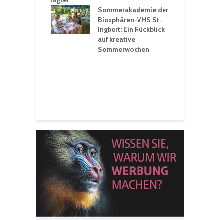
ltigkeitsbeauftragter
I
rt konsequente
Sommerakademie der
f
nung
Biosphären-VHS St.
G
Ingbert: Ein Rückblick
u
t „Irish Folk“
auf kreative
RLE“ in der Prot.
Sommerwochen
9
 Luther Kirche
R
Ingbert
E
S
H
f