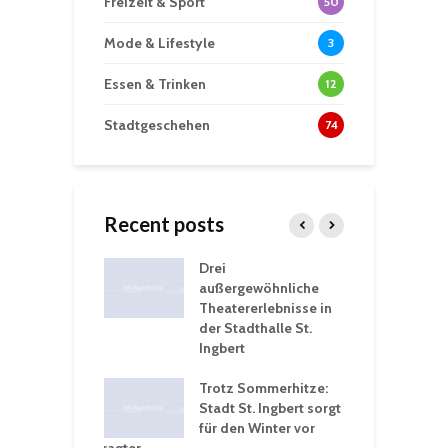
Freizeit & Sport
50
Mode & Lifestyle
3
Essen & Trinken
12
Stadtgeschehen
74
Recent posts
nutzt
Drei
H
rferien für
außergewöhnliche
E
greiche
Theatererlebnisse in
d
rungen an
der Stadthalle St.
K
en
Ingbert
S
ü
ergärten verschärfen
Trotz Sommerhitze:
- und
Stadt St. Ingbert sorgt
T
tprobleme –
für den Winter vor
e