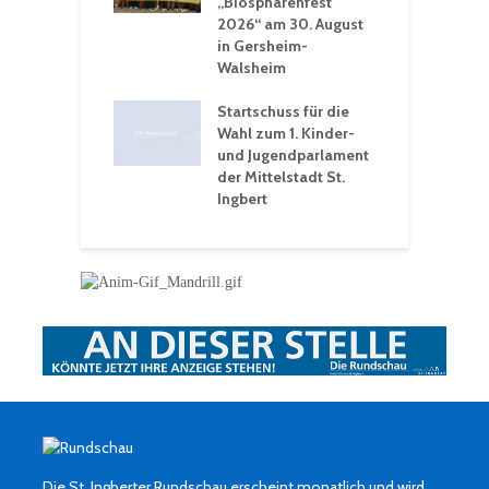
n Winter vor
„Biosphärenfest
2026“ am 30. August
O
rakademie der
in Gersheim-
„
hären-VHS St.
Walsheim
t: Ein Rückblick
eative
Startschuss für die
erwochen
Wahl zum 1. Kinder-
und Jugendparlament
der Mittelstadt St.
Ingbert
Die St. Ingberter Rundschau erscheint monatlich und wird