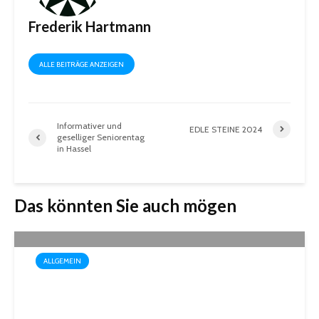
Frederik Hartmann
ALLE BEITRÄGE ANZEIGEN
Informativer und
EDLE STEINE 2024
geselliger Seniorentag
in Hassel
Das könnten Sie auch mögen
ALLGEMEIN
Box-Weltmeisterin Monika
Sorce trägt sich in das