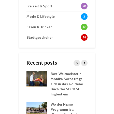
Freizeit & Sport
50
Mode & Lifestyle
3
Essen & Trinken
12
Stadtgeschehen
74
Recent posts
Box-Weltmeisterin
F
gewöhnliche
Monika Sorce trägt
b
rerlebnisse in
sich in das Goldene
z
adthalle St.
Buch der Stadt St.
J
t
Ingbert ein
S
 Sommerhitze:
Wo der Name
w
St. Ingbert sorgt
Programm ist:
b