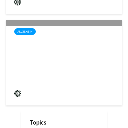
Frederik Hartmann
0 angesehen
ALLGEMEIN
Startschuss für die Wahl zum
1. Kinder- und
Jugendparlament der
Mittelstadt St. Ingbert
Frederik Hartmann
0 angesehen
Topics