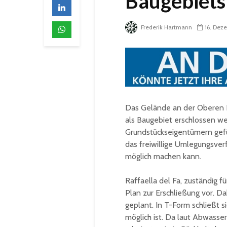
Baugebiets
Frederik Hartmann
16. Dez
Das Gelände an der Oberen Ka
als Baugebiet erschlossen w
Grundstückseigentümern gefüh
das freiwillige Umlegungsver
möglich machen kann.
Raffaella del Fa, zuständig fü
Plan zur Erschließung vor. Dab
geplant. In T-Form schließt 
möglich ist. Da laut Abwasse