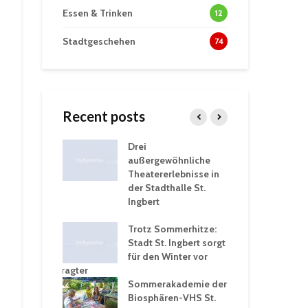
Essen & Trinken
12
Stadtgeschehen
74
Recent posts
tzt
Drei
His
erien für
außergewöhnliche
Eri
eiche
Theatererlebnisse in
dem
ngen an
der Stadthalle St.
Kar
Ingbert
Sta
üb
rgärten verschärfen
Trotz Sommerhitze:
und
Stadt St. Ingbert sorgt
Tot
robleme –
für den Winter vor
exp
igkeitsbeauftragter
Ing
 konsequente
Sommerakademie der
für
ung
Biosphären-VHS St.
Ge