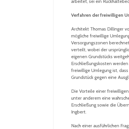
arbeitet, sei ein Rückhalteb
Verfahren der freiwilligen
Architekt Thomas Dillinger v
mögliche freiwillige Umlegu
Versorgungszonen berechnet 
verteilt, wobei der ursprüng
eigenen Grundstücks weitgehe
Erschließungskosten werden 
freiwillige Umlegung ist, da
Grundstück gegen eine Ausgl
Die Vorteile einer freiwillig
unter anderem eine wahrsche
Erschließung sowie die Über
Ingbert.
Nach einer ausführlichen Fra