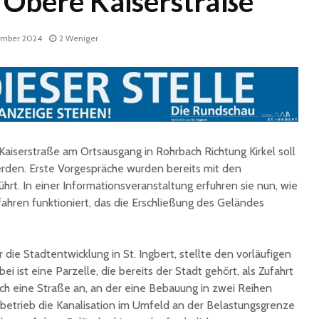
 Obere Kaiserstraße
ember 2024
2 Weniger
iserstraße am Ortsausgang in Rohrbach Richtung Kirkel soll
Historische
Stadt nu
Erinnerungsstücke aus
Sommerf
erden. Erste Vorgespräche wurden bereits mit den
dem Nachlass von Dr.
umfangr
rt. In einer Informationsveranstaltung erfuhren sie nun, wie
Karl Martin an die
Sanieru
fahren funktioniert, das die Erschließung des Geländes
Stadt St. Ingbert
Schulen
übergeben
Schotte
Total Normal
Klima- 
r die Stadtentwicklung in St. Ingbert, stellte den vorläufigen
expandiert in St.
Umweltp
ei ist eine Parzelle, die bereits der Stadt gehört, als Zufahrt
Ingbert: Mietvertrag
Nachhalt
sich eine Straße an, an der eine Bebauung in zwei Reihen
für ehemaliges H&M-
fordert
rbetrieb die Kanalisation im Umfeld an der Belastungsgrenze
Gebäude
Begrün