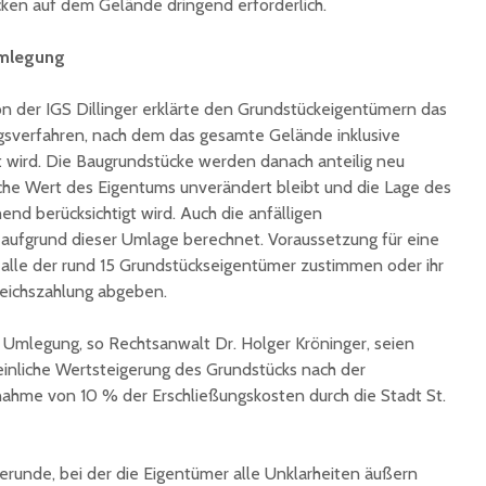
ecken auf dem Gelände dringend erforderlich.
unterzeichnet
Konzert 
90 Jahre
mit „ARL
 Umlegung
Registrierkasse bei
Martin L
Eisen Quirin: Ein Stück
in St.Ing
on der IGS Dillinger erklärte den Grundstückeigentümern das
St. Ingberter
ngsverfahren, nach dem das gesamte Gelände inklusive
Handelsgeschichte
feiert
wird. Die Baugrundstücke werden danach anteilig neu
liche Wert des Eigentums unverändert bleibt und die Lage des
nd berücksichtigt wird. Auch die anfälligen
aufgrund dieser Umlage berechnet. Voraussetzung für eine
ss alle der rund 15 Grundstückseigentümer zustimmen oder ihr
eichszahlung abgeben.
en Umlegung, so Rechtsanwalt Dr. Holger Kröninger, seien
inliche Wertsteigerung des Grundstücks nach der
nahme von 10 % der Erschließungskosten durch die Stadt St.
gerunde, bei der die Eigentümer alle Unklarheiten äußern