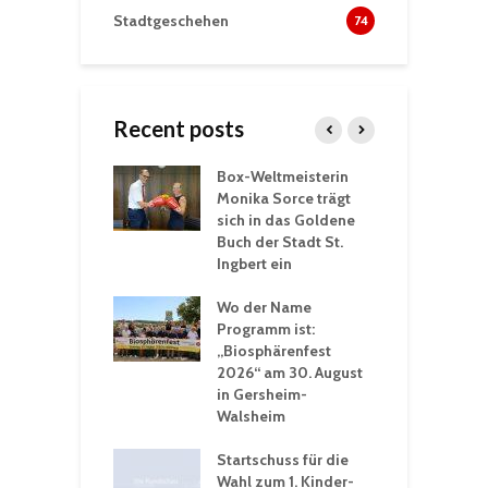
Stadtgeschehen
74
Recent posts
Box-Weltmeisterin
F
gewöhnliche
Monika Sorce trägt
b
rerlebnisse in
sich in das Goldene
z
adthalle St.
Buch der Stadt St.
J
t
Ingbert ein
S
 Sommerhitze:
Wo der Name
w
St. Ingbert sorgt
Programm ist:
b
n Winter vor
„Biosphärenfest
2026“ am 30. August
O
rakademie der
in Gersheim-
„
hären-VHS St.
Walsheim
t: Ein Rückblick
eative
Startschuss für die
erwochen
Wahl zum 1. Kinder-