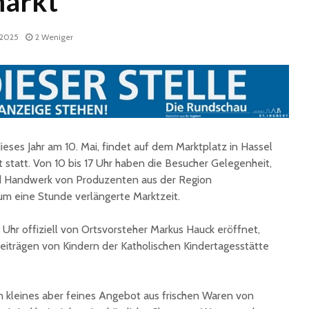
arkt
l 2025
2 Weniger
eses Jahr am 10. Mai, findet auf dem Marktplatz in Hassel
Fun Ferien Dengmert
Drei
begeistern erneut
außerge
t statt. Von 10 bis 17 Uhr haben die Besucher Gelegenheit,
zahlreiche Kinder und
Theatere
nd Handwerk von Produzenten aus der Region
Jugendliche
der Stad
um eine Stunde verlängerte Marktzeit.
Ingbert
St. Ingbert strahlte
 Uhr offiziell von Ortsvorsteher Markus Hauck eröffnet,
weiß: White Dinner
Trotz S
begeistert erneut
Stadt St
eiträgen von Kindern der Katholischen Kindertagesstätte
für den 
Open-Air-Kino zeigt
„Mamma Mia!“
Sommer
n kleines aber feines Angebot aus frischen Waren von
Biosphä