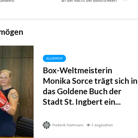
delweiß
an der Nacht der Bibliotheken
 mögen
ALLGEMEIN
Box-Weltmeisterin
Monika Sorce trägt sich in
das Goldene Buch der
Stadt St. Ingbert ein...
Frederik Hartmann
3 angesehen