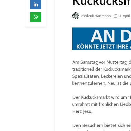
Kuckucksm
Frederik Hartmann
13. Apri
Am Samstag vor Muttertag, di
traditionell der Kuckucksmark
Spezialitäten, Leckereien u
kennenzulernen. Neu ist die 
Der Kuckucksmarkt wird um 11
umrahmt mit fröhlichen Liedb
Herz Jesu.
Den Besuchern bietet sich ei