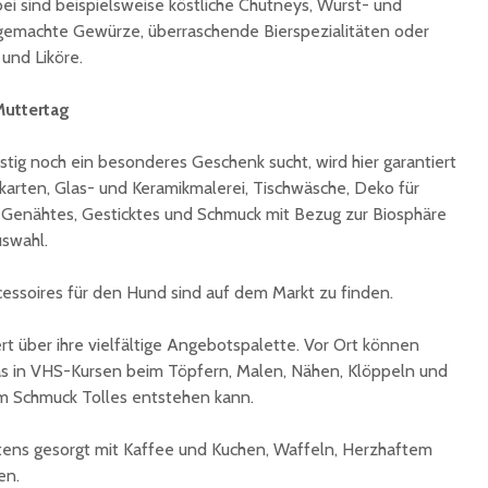
i sind beispielsweise köstliche Chutneys, Wurst- und
Ingbert:
auf krea
tgemachte Gewürze, überraschende Bierspezialitäten oder
Sommer
und Liköre.
Muttertag
stig noch ein besonderes Geschenk sucht, wird hier garantiert
arten, Glas- und Keramikmalerei, Tischwäsche, Deko für
 Genähtes, Gesticktes und Schmuck mit Bezug zur Biosphäre
swahl.
essoires für den Hund sind auf dem Markt zu finden.
t über ihre vielfältige Angebotspalette. Vor Ort können
as in VHS-Kursen beim Töpfern, Malen, Nähen, Klöppeln und
em Schmuck Tolles entstehen kann.
estens gesorgt mit Kaffee und Kuchen, Waffeln, Herzhaftem
en.