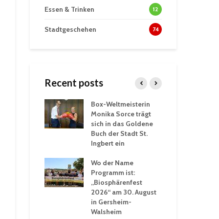
Essen & Trinken
12
Stadtgeschehen
74
Recent posts
Box-Weltmeisterin
Fun
wöhnliche
Monika Sorce trägt
beg
rlebnisse in
sich in das Goldene
zah
thalle St.
Buch der Stadt St.
Jug
Ingbert ein
St.
ommerhitze:
Wo der Name
wei
. Ingbert sorgt
Programm ist:
beg
Winter vor
„Biosphärenfest
2026“ am 30. August
Ope
akademie der
in Gersheim-
„M
ren-VHS St.
Walsheim