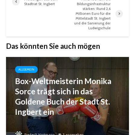
Stadtrat St. Ingbert
Bildungsinfrastruktur
stärken: Rund 2,6
Millionen Euro für die
Mittelstadt St. Ingbert
und die Sanierung der
Ludwigschule
Das könnten Sie auch mögen
ALLGEMEIN
Box-Weltmeisterin Monika
Sorce trägt sich in das
Goldene Buch der Stadt St.
Ingbert ein
Frederik Hartmann
3 angesehen