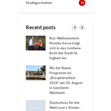
Stadtgeschehen
74
Recent posts
Box-Weltmeisterin
F
gewöhnliche
Monika Sorce trägt
b
rerlebnisse in
sich in das Goldene
z
adthalle St.
Buch der Stadt St.
J
t
Ingbert ein
S
 Sommerhitze:
Wo der Name
w
St. Ingbert sorgt
Programm ist:
b
n Winter vor
„Biosphärenfest
2026“ am 30. August
O
rakademie der
in Gersheim-
„
hären-VHS St.
Walsheim
t: Ein Rückblick
eative
Startschuss für die
erwochen
Wahl zum 1. Kinder-