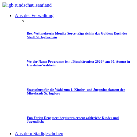
Aus der Verwaltung
Box-Weltmeisterin Monika Sorce trägt sich in das Goldene Buch der
Stadt St. Ingbert ein
Wo der Name Programm ist: „Biosphärenfest 2026“ am 30. August in
Gersheim-Walsheim
Startschuss für die Wahl zum 1. Kinder- und Jugendparlament der
Mittelstadt St. Ingbert
Fun Ferien Dengmert begeistern erneut zahlreiche Kinder und
Jugendliche
Aus dem Stadtgeschehen