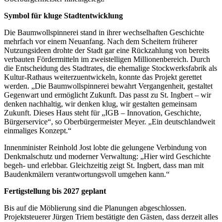
Symbol für kluge Stadtentwicklung
Die Baumwollspinnerei stand in ihrer wechselhaften Geschichte
mehrfach vor einem Neuanfang. Nach dem Scheitern früherer
Nutzungsideen drohte der Stadt gar eine Rückzahlung von bereits
verbauten Fördermitteln im zweistelligen Millionenbereich. Durch
die Entscheidung des Stadtrates, die ehemalige Stockwerksfabrik als
Kultur-Rathaus weiterzuentwickeln, konnte das Projekt gerettet
werden. „Die Baumwollspinnerei bewahrt Vergangenheit, gestaltet
Gegenwart und ermöglicht Zukunft. Das passt zu St. Ingbert – wir
denken nachhaltig, wir denken klug, wir gestalten gemeinsam
Zukunft. Dieses Haus steht für „IGB – Innovation, Geschichte,
Bürgerservice“, so Oberbürgermeister Meyer. „Ein deutschlandweit
einmaliges Konzept.“
Innenminister Reinhold Jost lobte die gelungene Verbindung von
Denkmalschutz und moderner Verwaltung: „Hier wird Geschichte
begeh- und erlebbar. Gleichzeitig zeigt St. Ingbert, dass man mit
Baudenkmälern verantwortungsvoll umgehen kann.“
Fertigstellung bis 2027 geplant
Bis auf die Möblierung sind die Planungen abgeschlossen.
Projektsteuerer Jürgen Triem bestätigte den Gästen, dass derzeit alles