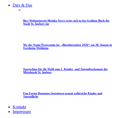
Dies & Das
Box-Weltmeisterin Monika Sorce trägt sich in das Goldene Buch der
Stadt St. Ingbert ein
Wo der Name Programm ist: „Biosphärenfest 2026“ am 30. August in
Gersheim-Walsheim
Startschuss für die Wahl zum 1. Kinder- und Jugendparlament der
Mittelstadt St. Ingbert
Fun Ferien Dengmert begeistern erneut zahlreiche Kinder und
Jugendliche
Kontakt
Impressum