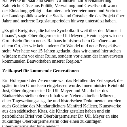
Bauwerke im Saarland seinen Grundstein zur Revitalisierung.“
Zahlreiche Gäste aus Politik, Verwaltung und Gesellschaft waren
der Einladung gefolgt – darunter auch Vertreterinnen und Vertreter
der Landespolitik sowie die Stadt- und Ortsräte, die das Projekt über
Jahre und mehrere Legislaturperioden hinweg unterstützt haben.
„Es gibt Ereignisse, die haben Symbolkraft weit über den Moment
hinaus“, sagte Oberbürgermeister Ulli Meyer. „Heute legen wir den
Grundstein für ein neues Rathaus in historischem Gemäuer – an
einem Ort, der wie kein anderer für Wandel und neue Perspektiven
steht. Wer hätte vor 15 Jahren gedacht, dass wir einmal hier stehen
würden: nicht vor einer Ruine, sondern vor einem der innovativsten
kommunalen Bauvorhaben unserer Region.“
Zeitkapsel für kommende Generationen
Ein Höhepunkt der Zeremonie war das Befüllen der Zeitkapsel, die
später in den Grundstein eingelassen wurde. Innenminister Reinhold
Jost, Oberbürgermeister Dr. Ulli Meyer und Mitarbeiter des
Stadtarchivs stellten deren Inhalt vor: Neben aktuellen Münzen,
einer Tageszeitungsausgabe und historischen Dokumenten wurden
auch Gedichte des Mundartdichters Manfred Kelleter, Kunstwerke
aus den städtischen Kitas, die Kinder gestaltet haben und ein
persönlicher Brief von Oberbürgermeister Dr. Ulli Meyer an eine
zukünftige Oberbürgermeisterin oder einen zukünftigen
Oberbürgermeister hineingelegt.