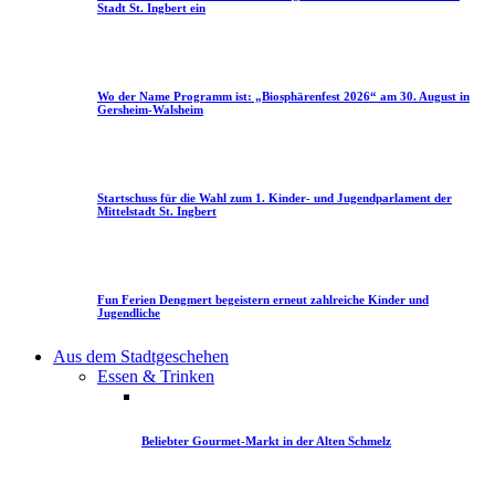
Stadt St. Ingbert ein
Wo der Name Programm ist: „Biosphärenfest 2026“ am 30. August in
Gersheim-Walsheim
Startschuss für die Wahl zum 1. Kinder- und Jugendparlament der
Mittelstadt St. Ingbert
Fun Ferien Dengmert begeistern erneut zahlreiche Kinder und
Jugendliche
Aus dem Stadtgeschehen
Essen & Trinken
Beliebter Gourmet-Markt in der Alten Schmelz