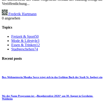
Veröffentlichung...
Frederik Hartmann
0 angesehen
Topics
Freizeit & Sport
50
Mode & Lifestyle
3
Essen & Trinken
12
Stadtgeschehen
74
Recent posts
Box-Weltmeisterin Monika Sorce trägt sich in das Goldene Buch der Stadt St. Ingbert ein
Wo der Name Programm ist: „Biosphärenfest 2026“ am 30. August in Gersheim-
Walsheim