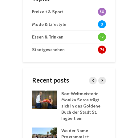
Freizeit & Sport
50
Mode & Lifestyle
3
Essen & Trinken
12
Stadtgeschehen
74
Recent posts
Box-Weltmeisterin
F
gewöhnliche
Monika Sorce trägt
b
rerlebnisse in
sich in das Goldene
z
adthalle St.
Buch der Stadt St.
J
t
Ingbert ein
S
 Sommerhitze:
Wo der Name
w
St. Ingbert sorgt
Programm ist:
b