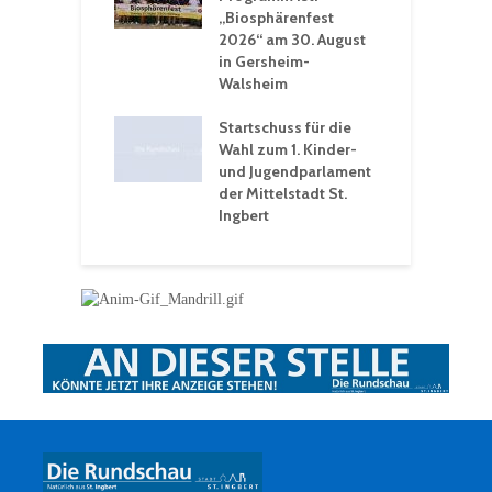
n Winter vor
„Biosphärenfest
2026“ am 30. August
O
rakademie der
in Gersheim-
„
hären-VHS St.
Walsheim
t: Ein Rückblick
eative
Startschuss für die
erwochen
Wahl zum 1. Kinder-
und Jugendparlament
der Mittelstadt St.
Ingbert