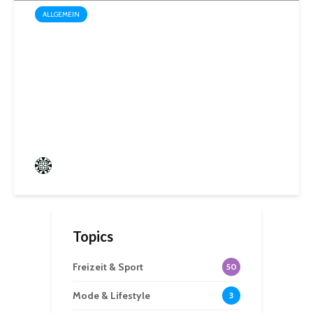
ALLGEMEIN
Startschuss für die Wahl zum
1. Kinder- und
Jugendparlament der
Mittelstadt St. Ingbert
Frederik Hartmann
0 angesehen
Topics
Freizeit & Sport
50
Mode & Lifestyle
3