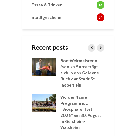
Essen & Trinken
12
Stadtgeschehen
74
Recent posts
Box-Weltmeisterin
F
gewöhnliche
Monika Sorce trägt
b
rerlebnisse in
sich in das Goldene
z
adthalle St.
Buch der Stadt St.
J
t
Ingbert ein
S
 Sommerhitze:
Wo der Name
w
St. Ingbert sorgt
Programm ist:
b
n Winter vor
„Biosphärenfest
2026“ am 30. August
O
rakademie der
in Gersheim-
„
hären-VHS St.
Walsheim
t: Ein Rückblick