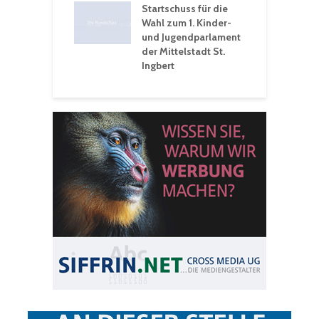
eative
Startschuss für die
erwochen
Wahl zum 1. Kinder-
und Jugendparlament
der Mittelstadt St.
Ingbert