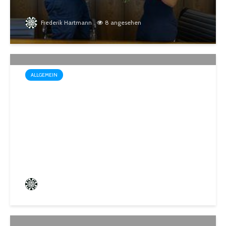
Frederik Hartmann
8 angesehen
ALLGEMEIN
Wo der Name Programm ist:
„Biosphärenfest 2026“ am
30. August in Gersheim-
Walsheim
Frederik Hartmann
1 angesehen