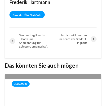
Frederik Hartmann
ALLE BEITRÄGE ANZEIGEN
Seniorentag Rentrisch
Herzlich willkommen
– Dank und
im Team der Stadt St.
Anerkennung für
Ingbert!
gelebte Gemeinschaft
Das könnten Sie auch mögen
ALLGEMEIN
Drei außergewöhnliche
Theatererlebnisse in der