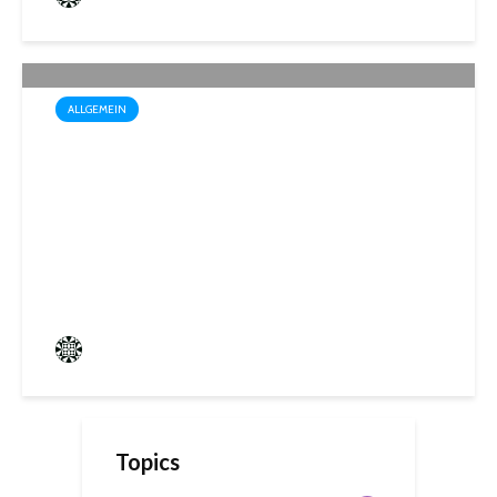
ALLGEMEIN
Sommerakademie der
Biosphären-VHS St. Ingbert:
Ein Rückblick auf kreative
Sommerwochen
Frederik Hartmann
0 angesehen
Topics