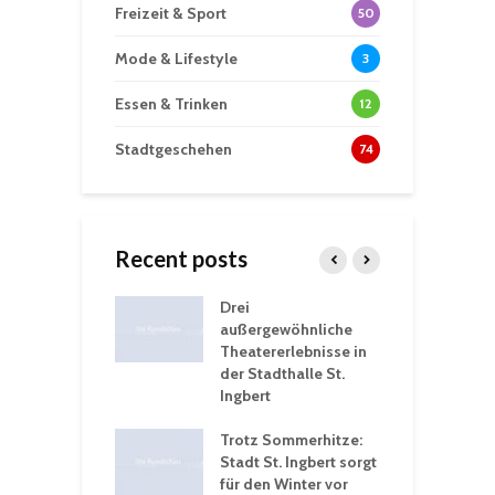
Freizeit & Sport
50
Mode & Lifestyle
3
Essen & Trinken
12
Stadtgeschehen
74
Recent posts
nutzt
Drei
H
rferien für
außergewöhnliche
E
greiche
Theatererlebnisse in
d
rungen an
der Stadthalle St.
K
en
Ingbert
S
ü
ergärten verschärfen
Trotz Sommerhitze:
- und
Stadt St. Ingbert sorgt
T
tprobleme –
für den Winter vor
e