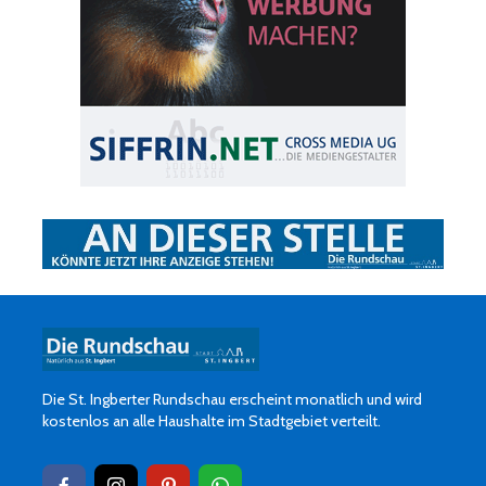
Die St. Ingberter Rundschau erscheint monatlich und wird
kostenlos an alle Haushalte im Stadtgebiet verteilt.