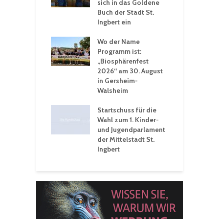
rerlebnisse in
sich in das Goldene
z
adthalle St.
Buch der Stadt St.
J
t
Ingbert ein
S
 Sommerhitze:
Wo der Name
w
St. Ingbert sorgt
Programm ist:
b
n Winter vor
„Biosphärenfest
2026“ am 30. August
O
rakademie der
in Gersheim-
„
hären-VHS St.
Walsheim
t: Ein Rückblick
eative
Startschuss für die
erwochen
Wahl zum 1. Kinder-
und Jugendparlament
der Mittelstadt St.
Ingbert