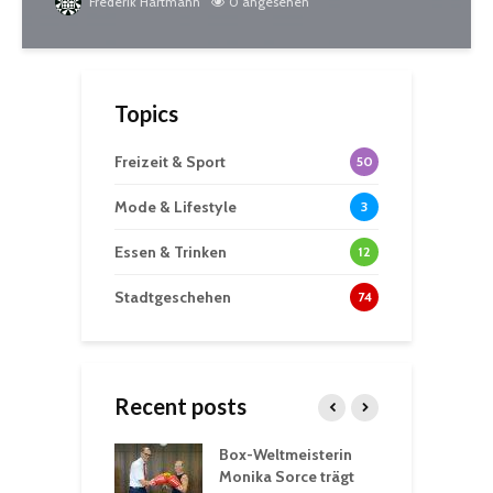
Frederik Hartmann
0 angesehen
Topics
Freizeit & Sport
50
Mode & Lifestyle
3
Essen & Trinken
12
Stadtgeschehen
74
Recent posts
Box-Weltmeisterin
F
gewöhnliche
Monika Sorce trägt
b