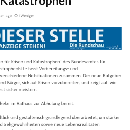
 Katastrophen
ten ago
1 Weniger
n für Krisen und Katastrophen” des Bundesamtes für
Fun Ferien Dengmert
Drei
begeistern erneut
außerge
strophenhilfe fasst Vorbereitungs- und
zahlreiche Kinder und
Theatere
verschiedene Notsituationen zusammen. Der neue Ratgeber
Jugendliche
der Stad
nd Bürger, sich auf Krisen vorzubereiten, und zeigt auf, wie
Ingbert
st sicher meistern.
St. Ingbert strahlte
weiß: White Dinner
Trotz S
begeistert erneut
Stadt St
otheke im Rathaus zur Abholung bereit.
für den 
Open-Air-Kino zeigt
tlich und gestalterisch grundlegend überarbeitet, um stärker
„Mamma Mia!“
Sommer
 und Sehgewohnheiten sowie neue Lebensrealitäten
Biosphä