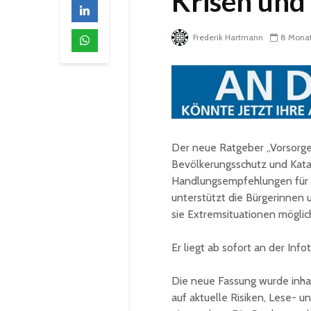
Krisen und
Frederik Hartmann
8 Mona
Der neue Ratgeber „Vorsorge
Bevölkerungsschutz und Kata
Handlungsempfehlungen für 
unterstützt die Bürgerinnen u
sie Extremsituationen möglich
Er liegt ab sofort an der Inf
Die neue Fassung wurde inhal
auf aktuelle Risiken, Lese-