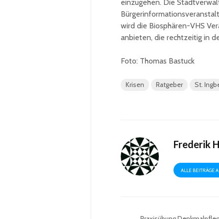
einzugehen. Die Stadtverwal
Bürgerinformationsveranstal
wird die Biosphären-VHS V
anbieten, die rechtzeitig in
Foto: Thomas Bastuck
Krisen
Ratgeber
St. Ingb
Frederik 
ALLE BEITRÄGE 
Praxisübung Denkmalpfleg