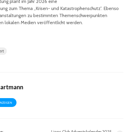
tung plant im Jahr 2026 eine
Ingbert:
auf krea
tung zum Thema „Krisen- und Katastrophenschutz”. Ebenso
Sommer
eranstaltungen zu bestimmten Themenschwerpunkten
 den lokalen Medien veröffentlicht werden.
ert
Hartmann
ANZEIGEN
e:
Lions Club Adventskalender 2025