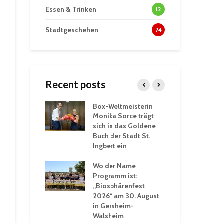
Essen & Trinken
12
Stadtgeschehen
74
Recent posts
Box-Weltmeisterin
Fun
wöhnliche
Monika Sorce trägt
beg
rlebnisse in
sich in das Goldene
zah
thalle St.
Buch der Stadt St.
Jug
Ingbert ein
St.
ommerhitze:
Wo der Name
wei
. Ingbert sorgt
Programm ist:
beg
Winter vor
„Biosphärenfest
2026“ am 30. August
Ope
akademie der
in Gersheim-
„M
ren-VHS St.
Walsheim