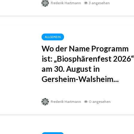
Frederik Hartmann
3 angesehen
ALLGEMEIN
Wo der Name Programm
ist: „Biosphärenfest 2026“
am 30. August in
Gersheim-Walsheim...
Frederik Hartmann
0 angesehen