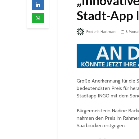
„Innovativ
Stadt-App
Frederik Hartmann
8 Mona
Große Anerkennung für die S
bedeutendsten Preis für her
Stadtapp INGO mit dem Sonde
Bürgermeisterin Nadine Back
nahmen den Preis im Rahmen 
Saarbrücken entgegen.