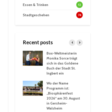
Essen & Trinken
12
Stadtgeschehen
74
Recent posts
Box-Weltmeisterin
Fun
wöhnliche
Monika Sorce trägt
beg
rlebnisse in
sich in das Goldene
zah
thalle St.
Buch der Stadt St.
Jug
Ingbert ein
St.
ommerhitze:
Wo der Name
wei
. Ingbert sorgt
Programm ist:
beg
Winter vor
„Biosphärenfest
2026“ am 30. August
Ope
akademie der
in Gersheim-
„M
ren-VHS St.
Walsheim