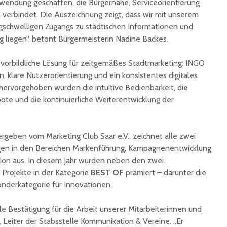
wendung geschaffen, die Bürgernähe, Serviceorientierung
Ingbert:
auf krea
erbindet. Die Auszeichnung zeigt, dass wir mit unserem
Sommer
rigschwelligen Zugangs zu städtischen Informationen und
g liegen“, betont Bürgermeisterin Nadine Backes.
s vorbildliche Lösung für zeitgemäßes Stadtmarketing: INGO
, klare Nutzerorientierung und ein konsistentes digitales
hervorgehoben wurden die intuitive Bedienbarkeit, die
te und die kontinuierliche Weiterentwicklung der
rgeben vom Marketing Club Saar e.V., zeichnet alle zwei
ngen in den Bereichen Markenführung, Kampagnenentwicklung
ion aus. In diesem Jahr wurden neben den zwei
Projekte in der Kategorie
BEST OF
prämiert – darunter die
onderkategorie für Innovationen.
lle Bestätigung für die Arbeit unserer Mitarbeiterinnen und
ng, Leiter der Stabsstelle Kommunikation & Vereine. „Er