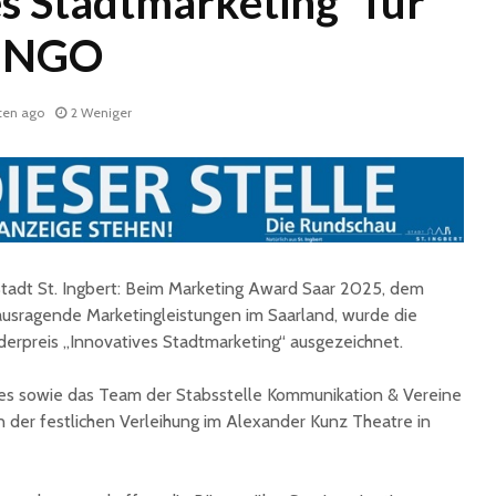
es Stadtmarketing“ für
 INGO
ten ago
2 Weniger
Fun Ferien Dengmert
Drei
begeistern erneut
außerge
zahlreiche Kinder und
Theatere
tadt St. Ingbert: Beim Marketing Award Saar 2025, dem
Jugendliche
der Stad
ausragende Marketingleistungen im Saarland, wurde die
Ingbert
rpreis „Innovatives Stadtmarketing“ ausgezeichnet.
St. Ingbert strahlte
weiß: White Dinner
Trotz S
begeistert erneut
Stadt St
es sowie das Team der Stabsstelle Kommunikation & Vereine
für den 
der festlichen Verleihung im Alexander Kunz Theatre in
Open-Air-Kino zeigt
„Mamma Mia!“
Sommer
Biosphä