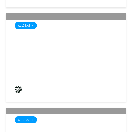
ALLGEMEIN
Trotz Sommerhitze: Stadt St.
Ingbert sorgt für den Winter
vor
Frederik Hartmann
3 angesehen
ALLGEMEIN
Sommerakademie der