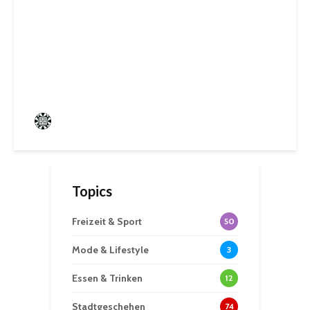
Biosphären-VHS St. Ingbert:
Ein Rückblick auf kreative
Sommerwochen
Frederik Hartmann
0 angesehen
Topics
Freizeit & Sport
50
Mode & Lifestyle
3
Essen & Trinken
12
Stadtgeschehen
74