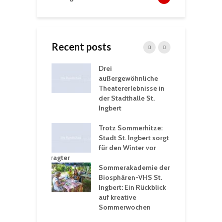
Recent posts
nutzt
Drei
H
rferien für
außergewöhnliche
E
greiche
Theatererlebnisse in
d
rungen an
der Stadthalle St.
K
en
Ingbert
S
ü
ergärten verschärfen
Trotz Sommerhitze:
- und
Stadt St. Ingbert sorgt
T
tprobleme –
für den Winter vor
e
ltigkeitsbeauftragter
I
rt konsequente
Sommerakademie der
f
nung
Biosphären-VHS St.
G
Ingbert: Ein Rückblick
u
t „Irish Folk“
auf kreative
RLE“ in der Prot.
Sommerwochen
9
 Luther Kirche
R