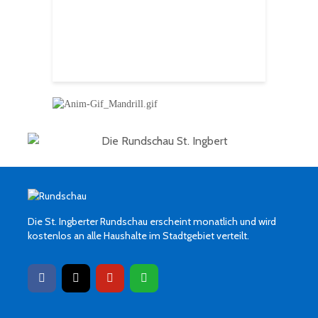
Ingbert
E
S
H
f
Die St. Ingberter Rundschau erscheint monatlich und wird
kostenlos an alle Haushalte im Stadtgebiet verteilt.