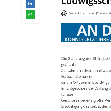
Ludwigssch
Frederik Hartmann
6 Mona
Die Sanierung der St. Ingbert
geplante
Zeitrahmen scheint in etwa ei
Fortschritte nun in
einem Ortstermin besichtigen
Im Erdgeschoss der Anfang d
für alle
Geschosse bereits große Ver
Ertüchtigung des Gebäudes du