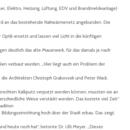
unterzeichnet
Konzert 
er, Elektro, Heizung, Lüftung, EDV und Brandmeldeanlage)
90 Jahre
mit „ARL
Registrierkasse bei
Martin L
ird an das bestehende Nahwärmenetz angebunden. Die
Eisen Quirin: Ein Stück
in St.Ing
St. Ingberter
 Optik ersetzt und lassen viel Licht in die künftigen
Handelsgeschichte
feiert
n deutlich das alte Mauerwerk, für das damals je nach
lien verbaut wurden. „Hier liegt auch ein Problem der
n die Architekten Christoph Grabovsek und Peter Wack.
rechten Kalkputz verputzt werden können, mussten sie an
rschiedliche Weise verstärkt werden. Das kostete viel Zeit.“
adition
 Bildungseinrichtung hoch über der Stadt erbau. Das zeigt,
nd heute noch hat“, betonte Dr. Ulli Meyer. „Dieses