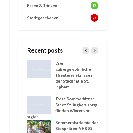
Essen & Trinken
12
Stadtgeschehen
74
Recent posts
tzt
Drei
His
erien für
außergewöhnliche
Eri
eiche
Theatererlebnisse in
dem
ngen an
der Stadthalle St.
Kar
Ingbert
Sta
üb
rgärten verschärfen
Trotz Sommerhitze:
und
Stadt St. Ingbert sorgt
Tot
robleme –
für den Winter vor
exp
igkeitsbeauftragter
Ing
 konsequente
Sommerakademie der
für
ung
Biosphären-VHS St.
Ge