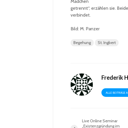
Mädchen
getrennt“, erzählen sie. Bei
verbindet.
Bild: M. Panzer
Begehung
St. Ingbert
Frederik 
ALLE BEITRÄGE 
Live Online Seminar
„Existenzgründung im