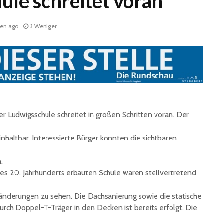
ule schreitet voran
ten ago
3 Weniger
Historische
Stadt nu
Erinnerungsstücke aus
Sommerf
er Ludwigsschule schreitet in großen Schritten voran. Der
dem Nachlass von Dr.
umfangr
Karl Martin an die
Sanieru
nhaltbar. Interessierte Bürger konnten die sichtbaren
Stadt St. Ingbert
Schulen
übergeben
.
Schotte
Total Normal
Klima- 
es 20. Jahrhunderts erbauten Schule waren stellvertretend
expandiert in St.
Umweltp
Ingbert: Mietvertrag
Nachhalt
änderungen zu sehen. Die Dachsanierung sowie die statische
für ehemaliges H&M-
fordert
rch Doppel-T-Träger in den Decken ist bereits erfolgt. Die
Gebäude
Begrün