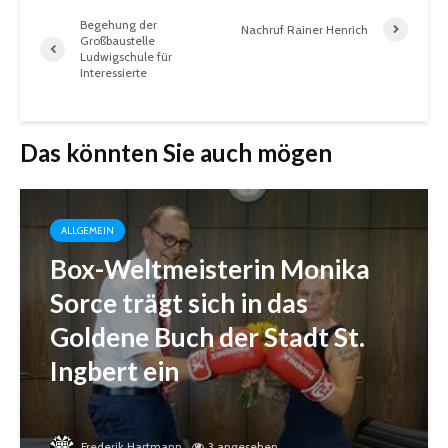
Begehung der
Nachruf Rainer Henrich
Großbaustelle
Ludwigschule für
Interessierte
Das könnten Sie auch mögen
ALLGEMEIN
Box-Weltmeisterin Monika
Sorce trägt sich in das
Goldene Buch der Stadt St.
Ingbert ein
Frederik Hartmann
3 angesehen