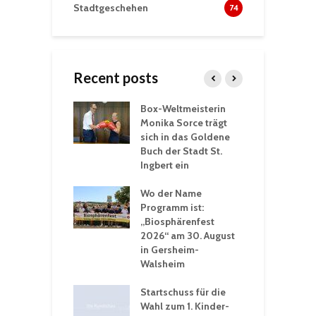
Stadtgeschehen
74
Recent posts
Box-Weltmeisterin
F
gewöhnliche
Monika Sorce trägt
b
rerlebnisse in
sich in das Goldene
z
adthalle St.
Buch der Stadt St.
J
t
Ingbert ein
S
 Sommerhitze:
Wo der Name
w
St. Ingbert sorgt
Programm ist:
b
n Winter vor
„Biosphärenfest
2026“ am 30. August
O
rakademie der
in Gersheim-
„
hären-VHS St.
Walsheim
t: Ein Rückblick
eative
Startschuss für die
erwochen
Wahl zum 1. Kinder-