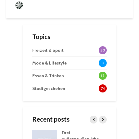
Frederik Hartmann
0 angesehen
Topics
Freizeit & Sport
50
Mode & Lifestyle
3
Essen & Trinken
12
Stadtgeschehen
74
Recent posts
nutzt
Drei
H