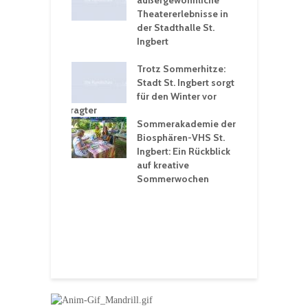
rferien für
außergewöhnliche
E
greiche
Theatererlebnisse in
d
rungen an
der Stadthalle St.
K
en
Ingbert
S
ü
ergärten verschärfen
Trotz Sommerhitze:
- und
Stadt St. Ingbert sorgt
T
tprobleme –
für den Winter vor
e
ltigkeitsbeauftragter
I
rt konsequente
Sommerakademie der
f
nung
Biosphären-VHS St.
G
Ingbert: Ein Rückblick
u
t „Irish Folk“
auf kreative
RLE“ in der Prot.
Sommerwochen
9
 Luther Kirche
R
Ingbert
E
S
H
f