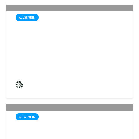
ALLGEMEIN
Drei außergewöhnliche
Theatererlebnisse in der
Stadthalle St. Ingbert
Frederik Hartmann
3 angesehen
ALLGEMEIN
Trotz Sommerhitze: Stadt St.