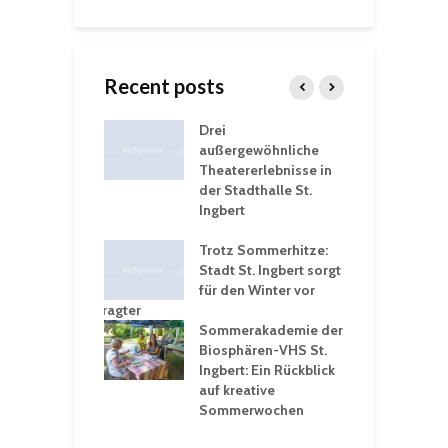
Recent posts
nutzt
Drei
H
rferien für
außergewöhnliche
E
greiche
Theatererlebnisse in
d
rungen an
der Stadthalle St.
K
en
Ingbert
S
ü
ergärten verschärfen
Trotz Sommerhitze:
- und
Stadt St. Ingbert sorgt
T
tprobleme –
für den Winter vor
e
ltigkeitsbeauftragter
I
rt konsequente
Sommerakademie der
f
nung
Biosphären-VHS St.
G
Ingbert: Ein Rückblick
u
t „Irish Folk“
auf kreative
RLE“ in der Prot.
Sommerwochen
9
 Luther Kirche
R