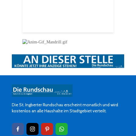
Ingbert
E
S
H
f
Die St. Ingberter Rundschau erscheint monatlich und wird
kostenlos an alle Haushalte im Stadtgebiet verteilt.