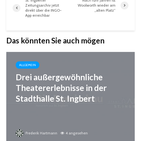
St. Ingberter
Nach fünf Jahren ist
Zeitungsarchiv jetzt
Woolworth wieder am
direkt über die INGO-
„alten Platz”
App erreichbar
Das könnten Sie auch mögen
ALLGEMEIN
Drei außergewöhnliche
Theatererlebnisse in der
Stadthalle St. Ingbert
Frederik Hartmann
4 angesehen