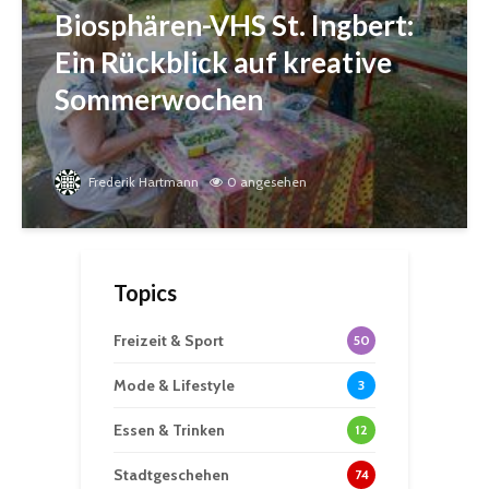
Biosphären-VHS St. Ingbert:
Ein Rückblick auf kreative
Sommerwochen
Frederik Hartmann
0 angesehen
Topics
Freizeit & Sport
50
Mode & Lifestyle
3
Essen & Trinken
12
Stadtgeschehen
74