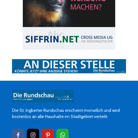
Die St. Ingberter Rundschau erscheint monatlich und wird
kostenlos an alle Haushalte im Stadtgebiet verteilt.