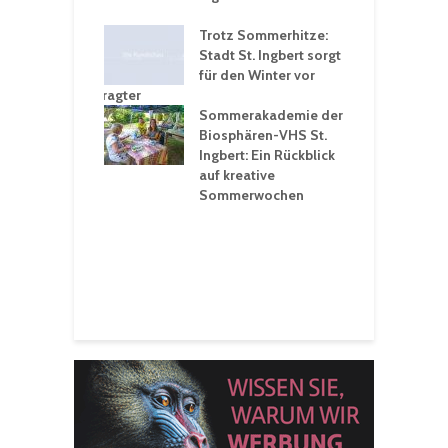
ü
ergärten verschärfen
Trotz Sommerhitze:
- und
Stadt St. Ingbert sorgt
T
tprobleme –
für den Winter vor
e
ltigkeitsbeauftragter
I
rt konsequente
Sommerakademie der
f
nung
Biosphären-VHS St.
G
Ingbert: Ein Rückblick
u
t „Irish Folk“
auf kreative
RLE“ in der Prot.
Sommerwochen
9
 Luther Kirche
R
Ingbert
E
S
H
f