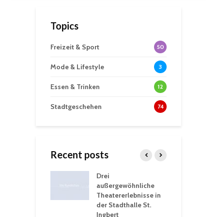
Topics
Freizeit & Sport
50
Mode & Lifestyle
3
Essen & Trinken
12
Stadtgeschehen
74
Recent posts
nutzt
Drei
H
rferien für
außergewöhnliche
E
greiche
Theatererlebnisse in
d
rungen an
der Stadthalle St.
K
en
Ingbert
S