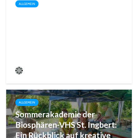
ALLGEMEIN
Trotz Sommerhitze: Stadt St.
Ingbert sorgt für den Winter
vor
Frederik Hartmann
3 angesehen
ALLGEMEIN
Sommerakademie der
Biosphären-VHS St. Ingbert:
Ein Rückblick auf kreative