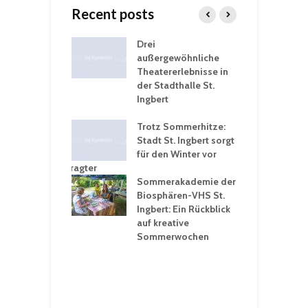
Recent posts
nutzt
Drei
H
rferien für
außergewöhnliche
E
greiche
Theatererlebnisse in
d
rungen an
der Stadthalle St.
K
en
Ingbert
S
ü
ergärten verschärfen
Trotz Sommerhitze:
- und
Stadt St. Ingbert sorgt
T
tprobleme –
für den Winter vor
e
ltigkeitsbeauftragter
I
rt konsequente
Sommerakademie der
f
nung
Biosphären-VHS St.
G
Ingbert: Ein Rückblick
u
t „Irish Folk“
auf kreative
RLE“ in der Prot.
Sommerwochen
9
 Luther Kirche
R
Ingbert
E
S
H
f