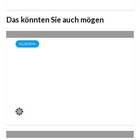
Das könnten Sie auch mögen
ALLGEMEIN
Drei außergewöhnliche
Theatererlebnisse in der
Stadthalle St. Ingbert
Frederik Hartmann
3 angesehen