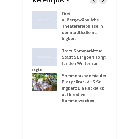
Recent posts
nutzt
Drei
H
rferien für
außergewöhnliche
E
greiche
Theatererlebnisse in
d
rungen an
der Stadthalle St.
K
en
Ingbert
S
ü
ergärten verschärfen
Trotz Sommerhitze:
- und
Stadt St. Ingbert sorgt
T
tprobleme –
für den Winter vor
e
ltigkeitsbeauftragter
I
rt konsequente
Sommerakademie der
f
nung
Biosphären-VHS St.
G
Ingbert: Ein Rückblick
u
t „Irish Folk“
auf kreative
RLE“ in der Prot.
Sommerwochen
9
 Luther Kirche
R
Ingbert
E
S
H
f