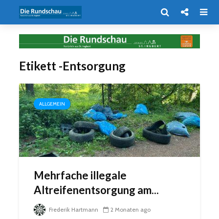
Etikett -Entsorgung
ALLGEMEIN
Mehrfache illegale
Altreifenentsorgung am...
Frederik Hartmann
2 Monaten ago