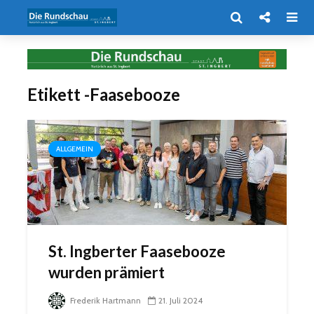
Etikett -Faasebooze
ALLGEMEIN
St. Ingberter Faasebooze
wurden prämiert
Frederik Hartmann
21. Juli 2024