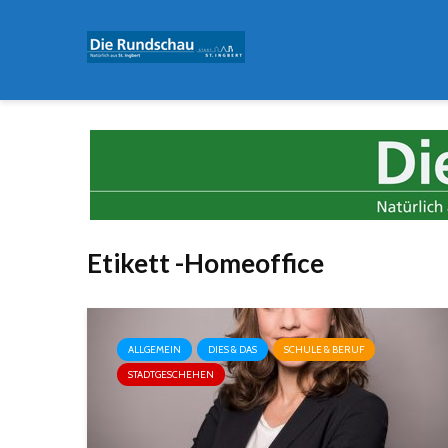
Etikett -Homeoffice
ALLGEMEIN
DIES & DAS
SCHULE & BERUF
STADTGESCHEHEN