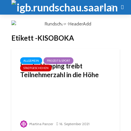
Etikett -KISOBOKA
ALLGEMEIN
FREIZEIT & SPORT
Inseln-Hopping treibt
STADTGESCHEHEN
Teilnehmerzahl in die Höhe
Martina Panzer
16. September 2021