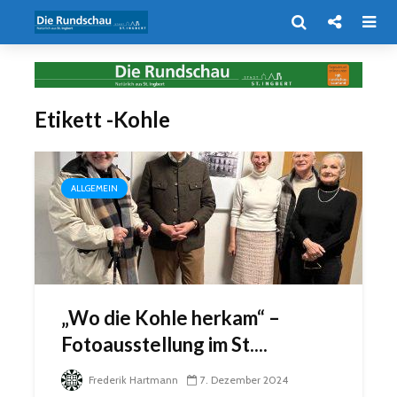
Etikett -Kohle
ALLGEMEIN
„Wo die Kohle herkam“ –
Fotoausstellung im St....
Frederik Hartmann
7. Dezember 2024