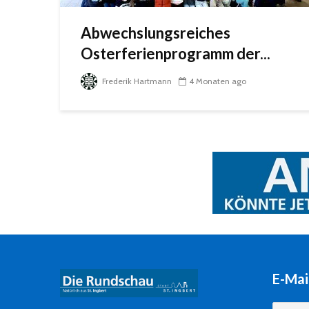
Abwechslungsreiches
Osterferienprogramm der...
Frederik Hartmann
4 Monaten ago
E-Mai