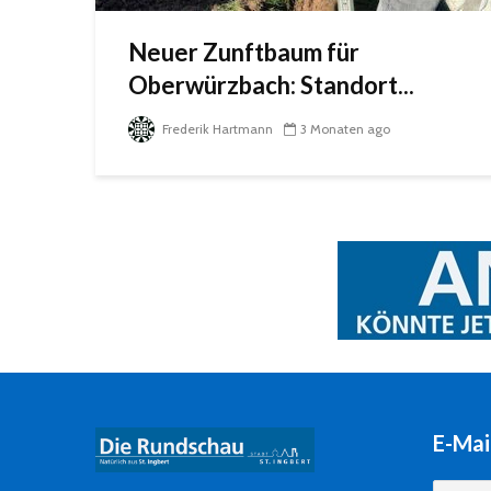
Neuer Zunftbaum für
Oberwürzbach: Standort...
Frederik Hartmann
3 Monaten ago
E-Mai