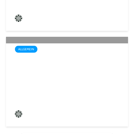
Frederik Hartmann
3 angesehen
ALLGEMEIN
Sommerakademie der
Biosphären-VHS St. Ingbert:
Ein Rückblick auf kreative
Sommerwochen
Frederik Hartmann
0 angesehen