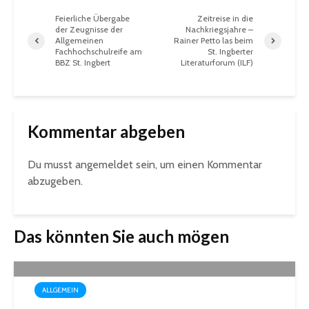
Feierliche Übergabe
Zeitreise in die
der Zeugnisse der
Nachkriegsjahre –
Allgemeinen
Rainer Petto las beim
Fachhochschulreife am
St. Ingberter
BBZ St. Ingbert
Literaturforum (ILF)
Kommentar abgeben
Du musst
angemeldet
sein, um einen Kommentar
abzugeben.
Das könnten Sie auch mögen
ALLGEMEIN