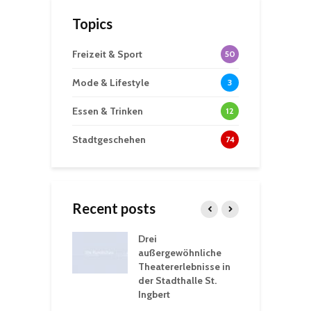
Topics
Freizeit & Sport
50
Mode & Lifestyle
3
Essen & Trinken
12
Stadtgeschehen
74
Recent posts
nutzt
Drei
H
rferien für
außergewöhnliche
E
greiche
Theatererlebnisse in
d
rungen an
der Stadthalle St.
K
en
Ingbert
S
ü