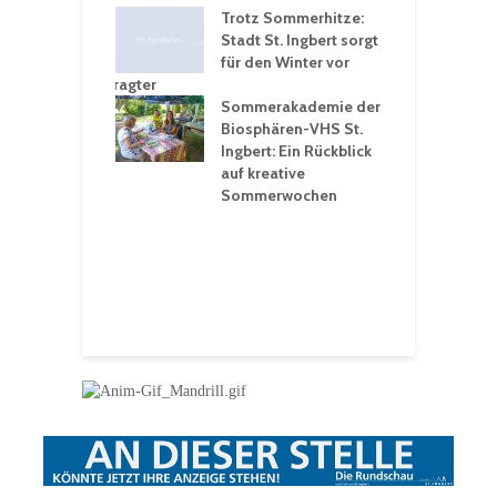
ergärten verschärfen
Trotz Sommerhitze:
- und
Stadt St. Ingbert sorgt
T
tprobleme –
für den Winter vor
e
ltigkeitsbeauftragter
I
rt konsequente
Sommerakademie der
f
nung
Biosphären-VHS St.
G
Ingbert: Ein Rückblick
u
t „Irish Folk“
auf kreative
RLE“ in der Prot.
Sommerwochen
9
 Luther Kirche
R
Ingbert
E
S
H
f