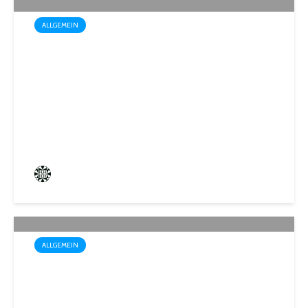
ALLGEMEIN
Trotz Sommerhitze: Stadt St.
Ingbert sorgt für den Winter
vor
Frederik Hartmann
3 angesehen
ALLGEMEIN
Sommerakademie der
Biosphären-VHS St. Ingbert: