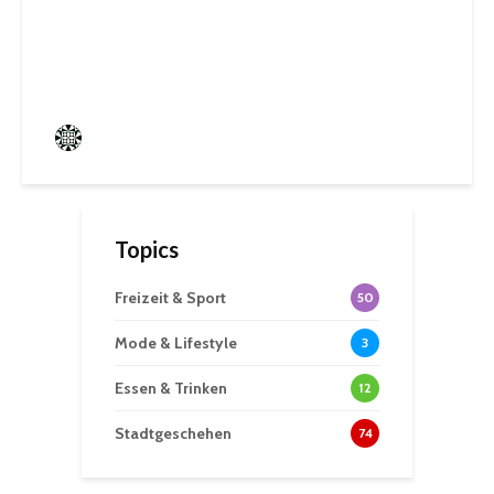
Ein Rückblick auf kreative
Sommerwochen
Frederik Hartmann
0 angesehen
Topics
Freizeit & Sport
50
Mode & Lifestyle
3
Essen & Trinken
12
Stadtgeschehen
74