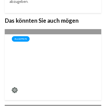
abzugeben.
Das könnten Sie auch mögen
ALLGEMEIN
Drei außergewöhnliche
Theatererlebnisse in der
Stadthalle St. Ingbert
Frederik Hartmann
4 angesehen