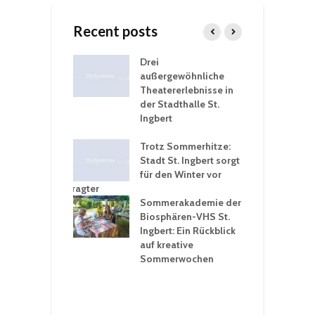
Recent posts
nutzt
Drei
H
rferien für
außergewöhnliche
E
greiche
Theatererlebnisse in
d
rungen an
der Stadthalle St.
K
en
Ingbert
S
ü
ergärten verschärfen
Trotz Sommerhitze:
- und
Stadt St. Ingbert sorgt
T
tprobleme –
für den Winter vor
e
ltigkeitsbeauftragter
I
rt konsequente
Sommerakademie der
f
nung
Biosphären-VHS St.
G
Ingbert: Ein Rückblick
u
t „Irish Folk“
auf kreative
RLE“ in der Prot.
Sommerwochen
9
 Luther Kirche
R
Ingbert
E
S